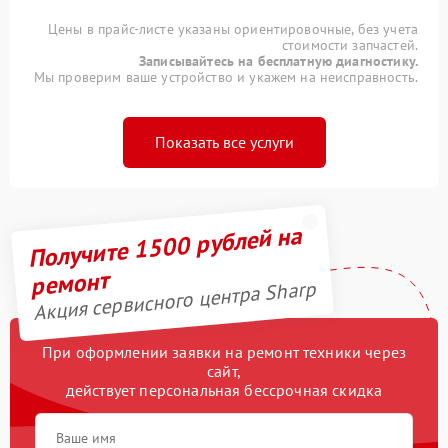
Цены в прайс-листе указаны ориентировочные, без учета
стоимости запчастей.
Записывайтесь на бесплатную диагностику.
Мы проверим ваше устройство и укажем на неисправность.
Показать все услуги
Получите 1500 рублей на
ремонт
Акция сервисного центра Sharp
При оформлении заявки на ремонт техники через
сайт,
действует персональная бессрочная скидка