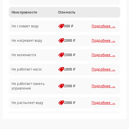
Неисправности
Стоимость
Управление
Не сливает воду
500 ₽
Подробнее →
Электропитание
Не нагревает воду
2000 ₽
Подробнее →
Датчики
Не включается
2500 ₽
Подробнее →
Нагрев
Не работает насос
1800 ₽
Подробнее →
Вода
Не работает панель
Гигиена
2500 ₽
Подробнее →
управления
Программное обеспечение
Не распыляет воду
2000 ₽
Подробнее →
Не запускается цикл
1800 ₽
Подробнее →
стирки