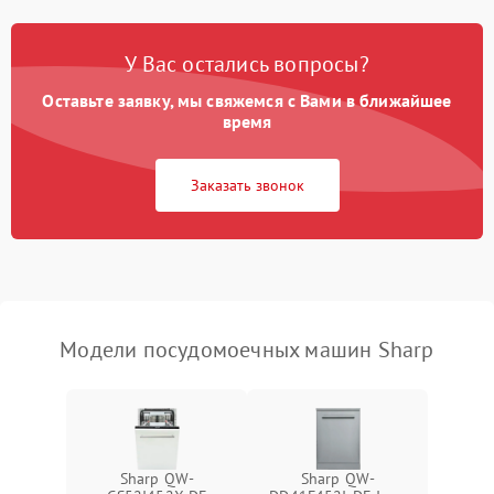
Проблемы с набором
1800 ₽
Подробнее →
воды
У Вас остались вопросы?
Оставьте заявку, мы свяжемся с Вами в ближайшее
Не работает сушилка
2100 ₽
Подробнее →
время
Сбои в работе таймера
1700 ₽
Подробнее →
Заказать звонок
Проблемы с
2100 ₽
Подробнее →
циркуляционным насосом
Модели посудомоечных машин Sharp
Sharp QW-
Sharp QW-