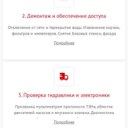
2. Демонтаж и обеспечение доступа
Отключение от сети и перекрытие воды. Извлечение корзин,
фильтров и импеллеров. Снятие боковых стенок, фасада
дверцы или нижнего поддона для прямого доступа к
Подробнее
циркуляционному насосу, ТЭНу и сливной помпе.
3. Проверка гидравлики и электроники
Прозвонка мультиметром проточного ТЭНа, обмоток
двигателей насосов и впускного клапана. Диагностика
прессостата (датчика уровня воды), датчика мутности,
Подробнее
концевика дверцы и электронного модуля управления.