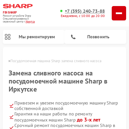
+7 (395) 240-73-88
FIX-SHARP
Ежедневно, с 10:00 до 20:00
Ремонт устройств Sharp
Специализированный
cервисный центр г.
Иркутск
Мы ремонтируем
Позвонить
утске
Посудомоечная машина Sharp замена сливного насоса
Замена сливного насоса на
посудомоечной машине Sharp в
Иркутске
Ремонт микроволновых печей Sharp
Ремонт стиральных машин Sharp
Привезем и увезем посудомоечную машину Sharp
собственной доставкой
Гарантия на наши работы по ремонту
до 3-х лет
посудомоечных машин Sharp
Срочный ремонт посудомоечных машин Sharp в