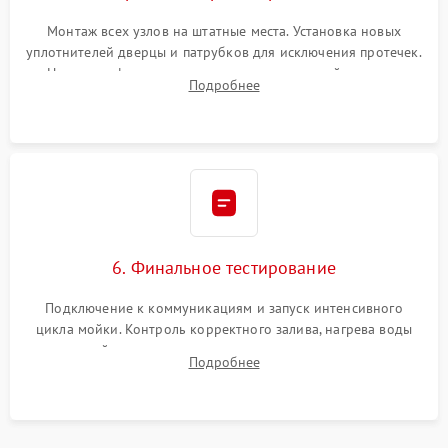
Монтаж всех узлов на штатные места. Установка новых
уплотнителей дверцы и патрубков для исключения протечек.
Надежная фиксация хомутов гидравлической системы,
Подробнее
сборка корпуса и установка датчика поплавка.
6. Финальное тестирование
Подключение к коммуникациям и запуск интенсивного
цикла мойки. Контроль корректного залива, нагрева воды
до нужной температуры, отсутствия посторонних шумов,
Подробнее
штатного слива и абсолютной сухости в поддоне.