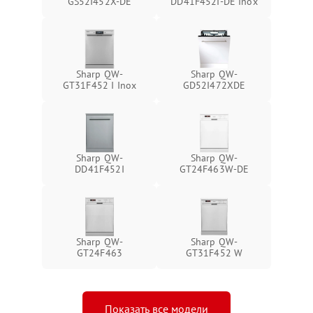
GS52I452X-DE
DD41F452I-DE Inox
Sharp QW-
Sharp QW-
GT31F452 I Inox
GD52I472XDE
Sharp QW-
Sharp QW-
DD41F452I
GT24F463W-DE
Sharp QW-
Sharp QW-
GT24F463
GT31F452 W
Показать все модели