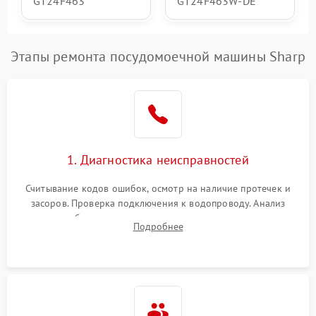
GT24F463
GT24F463W-DE
Этапы ремонта посудомоечной машины Sharp
1. Диагностика неисправностей
Считывание кодов ошибок, осмотр на наличие протечек и
засоров. Проверка подключения к водопроводу. Анализ
жалоб на отсутствие слива, нагрева, вращения
Подробнее
разбрызгивателей или срабатывание системы защиты
аквастоп.