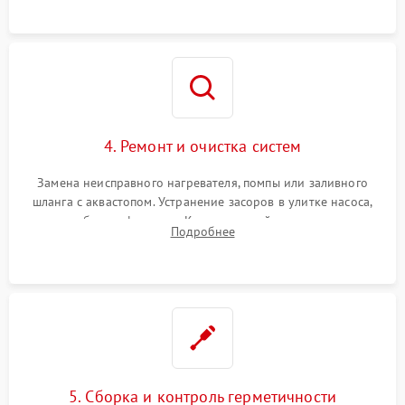
4. Ремонт и очистка систем
Замена неисправного нагревателя, помпы или заливного
шланга с аквастопом. Устранение засоров в улитке насоса,
патрубках и фильтрах. Компонентный ремонт платы
Подробнее
управления, восстановление поврежденной проводки.
5. Сборка и контроль герметичности