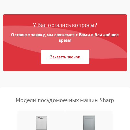
стирки
Проблемы с набором
1800 ₽
Подробнее →
воды
У Вас остались вопросы?
Оставьте заявку, мы свяжемся с Вами в ближайшее
Не работает сушилка
2100 ₽
Подробнее →
время
Сбои в работе таймера
1700 ₽
Подробнее →
Заказать звонок
Проблемы с
2100 ₽
Подробнее →
циркуляционным насосом
Модели посудомоечных машин Sharp