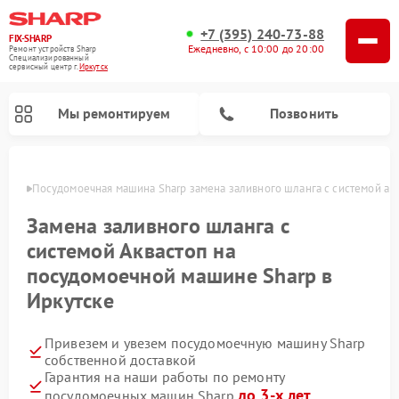
+7 (395) 240-73-88
FIX-SHARP
Ежедневно, с 10:00 до 20:00
Ремонт устройств Sharp
Специализированный
cервисный центр г.
Иркутск
Мы ремонтируем
Позвонить
утске
Посудомоечная машина Sharp замена заливного шланга с системой ак
Замена заливного шланга с
системой Аквастоп на
посудомоечной машине Sharp в
Иркутске
Ремонт микроволновых печей Sharp
Ремонт стиральных машин Sharp
Привезем и увезем посудомоечную машину Sharp
собственной доставкой
Гарантия на наши работы по ремонту
до 3-х лет
посудомоечных машин Sharp