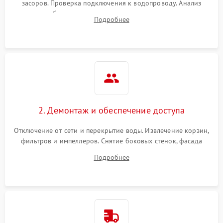
засоров. Проверка подключения к водопроводу. Анализ
жалоб на отсутствие слива, нагрева, вращения
Подробнее
разбрызгивателей или срабатывание системы защиты
аквастоп.
2. Демонтаж и обеспечение доступа
Отключение от сети и перекрытие воды. Извлечение корзин,
фильтров и импеллеров. Снятие боковых стенок, фасада
дверцы или нижнего поддона для прямого доступа к
Подробнее
циркуляционному насосу, ТЭНу и сливной помпе.