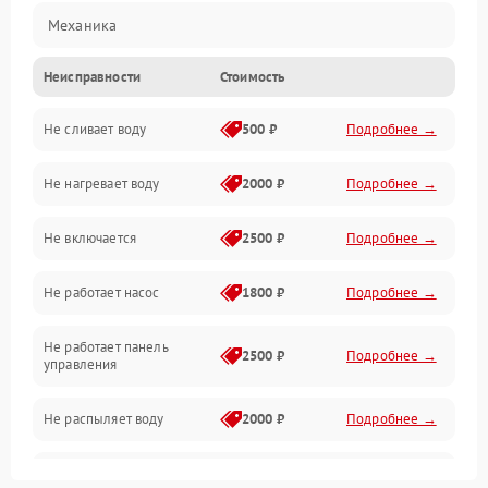
Механика
Неисправности
Стоимость
Управление
Не сливает воду
500 ₽
Подробнее →
Электропитание
Не нагревает воду
2000 ₽
Подробнее →
Датчики
Не включается
2500 ₽
Подробнее →
Нагрев
Не работает насос
1800 ₽
Подробнее →
Вода
Не работает панель
Гигиена
2500 ₽
Подробнее →
управления
Программное обеспечение
Не распыляет воду
2000 ₽
Подробнее →
Не запускается цикл
1800 ₽
Подробнее →