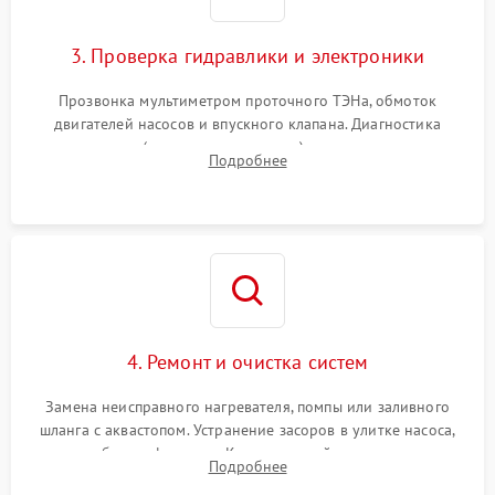
3. Проверка гидравлики и электроники
Прозвонка мультиметром проточного ТЭНа, обмоток
двигателей насосов и впускного клапана. Диагностика
прессостата (датчика уровня воды), датчика мутности,
Подробнее
концевика дверцы и электронного модуля управления.
4. Ремонт и очистка систем
Замена неисправного нагревателя, помпы или заливного
шланга с аквастопом. Устранение засоров в улитке насоса,
патрубках и фильтрах. Компонентный ремонт платы
Подробнее
управления, восстановление поврежденной проводки.