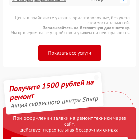
Цены в прайс-листе указаны ориентировочные, без учета
стоимости запчастей.
Записывайтесь на бесплатную диагностику.
Мы проверим ваше устройство и укажем на неисправность.
Показать все услуги
Получите 1500 рублей на
ремонт
Акция сервисного центра Sharp
При оформлении заявки на ремонт техники через
сайт,
действует персональная бессрочная скидка