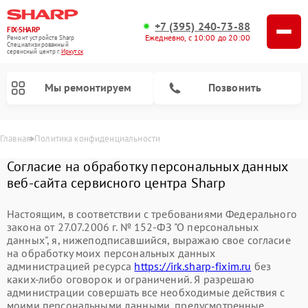
+7 (395) 240-73-88
FIX-SHARP
Ежедневно, с 10:00 до 20:00
Ремонт устройств Sharp
Специализированный
cервисный центр г.
Иркутск
Мы ремонтируем
Позвонить
Главная
Политика конфиденциальности
Согласие на обработку персональных данных
веб-сайта сервисного центра Sharp
Настоящим, в соответствии с требованиями Федерального
закона от 27.07.2006 г. № 152-ФЗ "О персональных
данных", я, нижеподписавшийся, выражаю свое согласие
на обработку моих персональных данных
администрацией ресурса
https://irk.sharp-fixim.ru
без
Ремонт микроволновых печей Sharp
Ремонт посудомоечных машин Sharp
Ремонт стиральных машин Sharp
каких-либо оговорок и ограничений. Я разрешаю
администрации совершать все необходимые действия с
моими персональными данными, предусмотренные