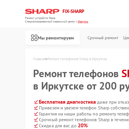
FIX-SHARP
Ремонт устройств Sharp
Специализированный cервисный центр г.
Иркутск
Мы ремонтируем
Срочный ремонт
Це
Главная
Ремонт телефонов Sharp в Иркутске
Ремонт телефонов
S
в Иркутске от 200 ру
Бесплатная диагностика
даже при отказ
Привезем и увезем телефон Sharp собстве
Ремонт микроволновых печей Sharp
Ремонт посудомоечных машин Sharp
Ремонт стиральных машин Sharp
Гарантия на наши работы по ремонту теле
Срочный ремонт телефонов Sharp в течени
20%
Скидка для вас до