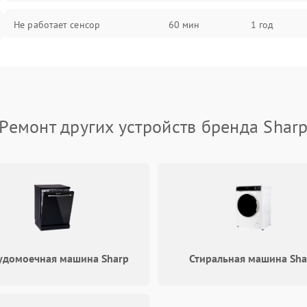
Не работает сенсор
60 мин
1 год
Мерцает изображение
60 мин
1 год
Не работает 3D Touch
60 мин
1 год
Ремонт других устройств бренда Shar
Не работает Face ID
60 мин
1 год
удомоечная машина Sharp
Стиральная машина Sha