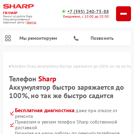
+7 (395) 240-73-88
FIX-SHARP
Ежедневно, с 10:00 до 20:00
Ремонт устройств Sharp
Специализированный
cервисный центр г.
Иркутск
Мы ремонтируем
Позвонить
утске
Телефон Sharp аккумулятор быстро заряжается до 100%, но так же быс
Телефон
Sharp
Аккумулятор быстро заряжается до
100%, но так же быстро садится
Ремонт микроволновых печей Sharp
Ремонт стиральных машин Sharp
Ремонт посудомоечных машин Sharp
Бесплатная диагностика
даже при отказе от
ремонта
Привезем и увезем телефон Sharp собственной
доставкой
Гарантия на наши работы по ремонту телефонов