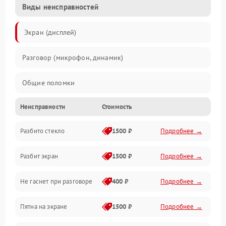
Виды неисправностей
Экран (дисплей)
Разговор (микрофон, динамик)
Общие поломки
Неисправности
Стоимость
Проблемы связи
Разбито стекло
1500 ₽
Подробнее →
Камеры
Разбит экран
1500 ₽
Подробнее →
Проблемы с дисплеем и сенсором
Не гаснет при разговоре
400 ₽
Подробнее →
Зарядка
Пятна на экране
1500 ₽
Подробнее →
Проблемы с питанием, зарядкой и аккумулятором