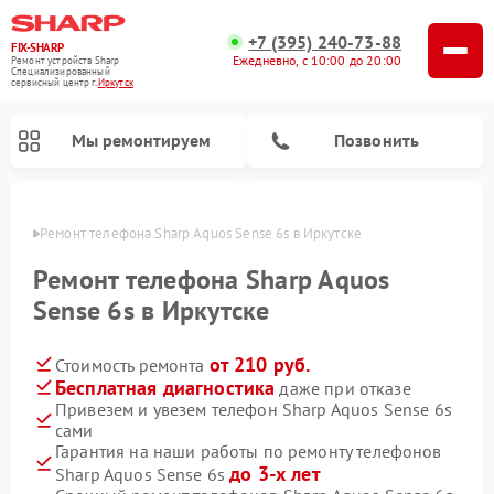
+7 (395) 240-73-88
FIX-SHARP
Ежедневно, с 10:00 до 20:00
Ремонт устройств Sharp
Специализированный
cервисный центр г.
Иркутск
Мы ремонтируем
Позвонить
утске
Ремонт телефона Sharp Aquos Sense 6s в Иркутске
Ремонт телефона Sharp Aquos
Sense 6s в Иркутске
от 210 руб.
Стоимость ремонта
Ремонт микроволновых печей Sharp
Ремонт стиральных машин Sharp
Ремонт посудомоечных машин Sharp
Бесплатная диагностика
даже при отказе
Привезем и увезем телефон Sharp Aquos Sense 6s
сами
Гарантия на наши работы по ремонту телефонов
до 3-х лет
Sharp Aquos Sense 6s