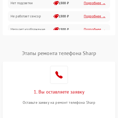
Нет подсветки
1500 ₽
Подробнее →
Проблемы с работой системы, корпусом и другие
Не работает сенсор
1500 ₽
Подробнее →
Мерцает изображение
1500 ₽
Подробнее →
Не работает 3D Touch
2400 ₽
Подробнее →
Этапы ремонта телефона Sharp
Не работает Face ID
4000 ₽
Подробнее →
1. Вы оставляете заявку
Оставьте заявку на ремонт телефона Sharp