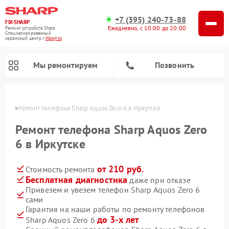
+7 (395) 240-73-88
FIX-SHARP
Ежедневно, с 10:00 до 20:00
Ремонт устройств Sharp
Специализированный
cервисный центр г.
Иркутск
Мы ремонтируем
Позвонить
утске
Ремонт телефона Sharp Aquos Zero 6 в Иркутске
Ремонт телефона Sharp Aquos Zero
6 в Иркутске
от 210 руб.
Стоимость ремонта
Ремонт микроволновых печей Sharp
Ремонт стиральных машин Sharp
Ремонт посудомоечных машин Sharp
Бесплатная диагностика
даже при отказе
Привезем и увезем телефон Sharp Aquos Zero 6
сами
Гарантия на наши работы по ремонту телефонов
до 3-х лет
Sharp Aquos Zero 6