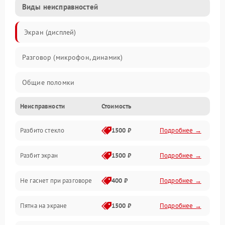
Виды неисправностей
Экран (дисплей)
Разговор (микрофон, динамик)
Общие поломки
Неисправности
Стоимость
Проблемы связи
Разбито стекло
1500 ₽
Подробнее →
Камеры
Разбит экран
1500 ₽
Подробнее →
Проблемы с дисплеем и сенсором
Не гаснет при разговоре
400 ₽
Подробнее →
Зарядка
Пятна на экране
1500 ₽
Подробнее →
Проблемы с питанием, зарядкой и аккумулятором