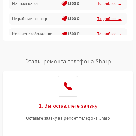
Нет подсветки
1500 ₽
Подробнее →
Проблемы с работой системы, корпусом и другие
Не работает сенсор
1500 ₽
Подробнее →
Мерцает изображение
1500 ₽
Подробнее →
Не работает 3D Touch
2400 ₽
Подробнее →
Этапы ремонта телефона Sharp
Не работает Face ID
4000 ₽
Подробнее →
1. Вы оставляете заявку
Оставьте заявку на ремонт телефона Sharp