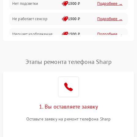
Нет подсветки
1500 ₽
Подробнее →
Проблемы с работой системы, корпусом и другие
Не работает сенсор
1500 ₽
Подробнее →
Мерцает изображение
1500 ₽
Подробнее →
Не работает 3D Touch
2400 ₽
Подробнее →
Этапы ремонта телефона Sharp
Не работает Face ID
4000 ₽
Подробнее →
1. Вы оставляете заявку
Оставьте заявку на ремонт телефона Sharp