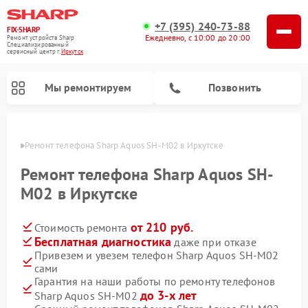
+7 (395) 240-73-88
FIX-SHARP
Ежедневно, с 10:00 до 20:00
Ремонт устройств Sharp
Специализированный
cервисный центр г.
Иркутск
Мы ремонтируем
Позвонить
утске
Ремонт телефона Sharp Aquos SH-M02 в Иркутске
Ремонт телефона Sharp Aquos SH-
M02 в Иркутске
от 210 руб.
Стоимость ремонта
Ремонт микроволновых печей Sharp
Ремонт стиральных машин Sharp
Ремонт посудомоечных машин Sharp
Бесплатная диагностика
даже при отказе
Привезем и увезем телефон Sharp Aquos SH-M02
сами
Гарантия на наши работы по ремонту телефонов
до 3-х лет
Sharp Aquos SH-M02