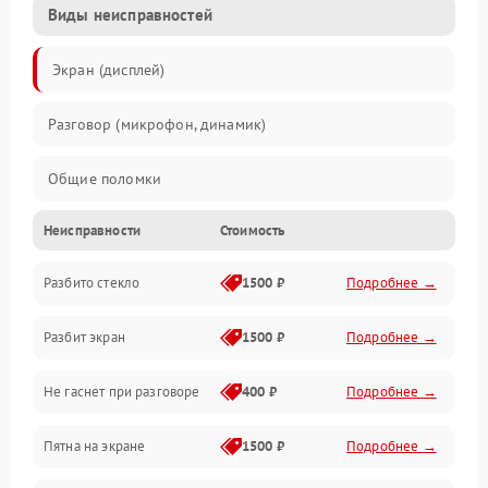
Виды неисправностей
Экран (дисплей)
Разговор (микрофон, динамик)
Общие поломки
Неисправности
Стоимость
Проблемы связи
Разбито стекло
1500 ₽
Подробнее →
Камеры
Разбит экран
1500 ₽
Подробнее →
Проблемы с дисплеем и сенсором
Не гаснет при разговоре
400 ₽
Подробнее →
Зарядка
Пятна на экране
1500 ₽
Подробнее →
Проблемы с питанием, зарядкой и аккумулятором