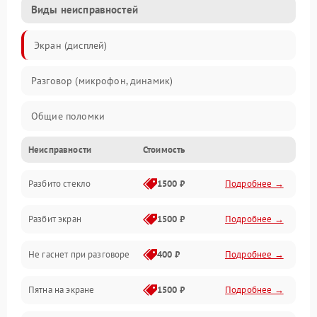
Виды неисправностей
Экран (дисплей)
Разговор (микрофон, динамик)
Общие поломки
Неисправности
Стоимость
Проблемы связи
Разбито стекло
1500 ₽
Подробнее →
Камеры
Разбит экран
1500 ₽
Подробнее →
Проблемы с дисплеем и сенсором
Не гаснет при разговоре
400 ₽
Подробнее →
Зарядка
Пятна на экране
1500 ₽
Подробнее →
Проблемы с питанием, зарядкой и аккумулятором