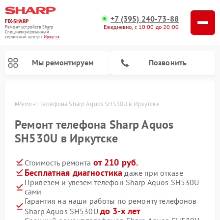
+7 (395) 240-73-88
FIX-SHARP
Ежедневно, с 10:00 до 20:00
Ремонт устройств Sharp
Специализированный
cервисный центр г.
Иркутск
Мы ремонтируем
Позвонить
утске
Ремонт телефона Sharp Aquos SH530U в Иркутске
Ремонт телефона Sharp Aquos
SH530U в Иркутске
от 210 руб.
Стоимость ремонта
Ремонт микроволновых печей Sharp
Ремонт стиральных машин Sharp
Ремонт посудомоечных машин Sharp
Бесплатная диагностика
даже при отказе
Привезем и увезем телефон Sharp Aquos SH530U
сами
Гарантия на наши работы по ремонту телефонов
до 3-х лет
Sharp Aquos SH530U