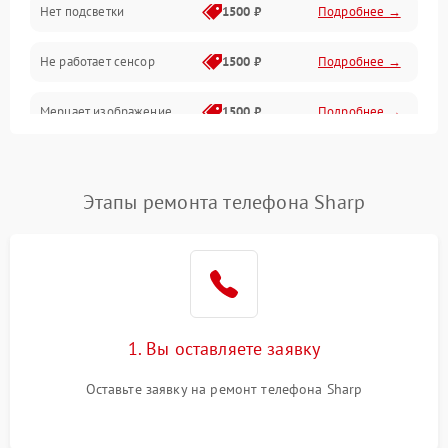
Нет подсветки
1500 ₽
Подробнее →
Проблемы с работой системы, корпусом и другие
Не работает сенсор
1500 ₽
Подробнее →
Мерцает изображение
1500 ₽
Подробнее →
Не работает 3D Touch
2400 ₽
Подробнее →
Этапы ремонта телефона Sharp
Не работает Face ID
4000 ₽
Подробнее →
1. Вы оставляете заявку
Оставьте заявку на ремонт телефона Sharp