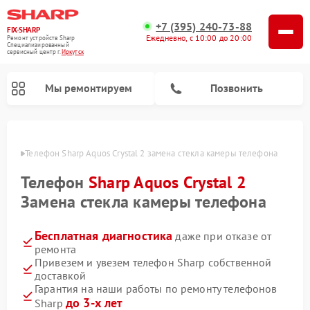
+7 (395) 240-73-88
FIX-SHARP
Ежедневно, с 10:00 до 20:00
Ремонт устройств Sharp
Специализированный
cервисный центр г.
Иркутск
Мы ремонтируем
Позвонить
утске
Телефон Sharp Aquos Crystal 2 замена стекла камеры телефона
Телефон
Sharp Aquos Crystal 2
Замена стекла камеры телефона
Бесплатная диагностика
даже при отказе от
Ремонт микроволновых печей Sharp
Ремонт стиральных машин Sharp
Ремонт посудомоечных машин Sharp
ремонта
Привезем и увезем телефон Sharp собственной
доставкой
Гарантия на наши работы по ремонту телефонов
до 3-х лет
Sharp