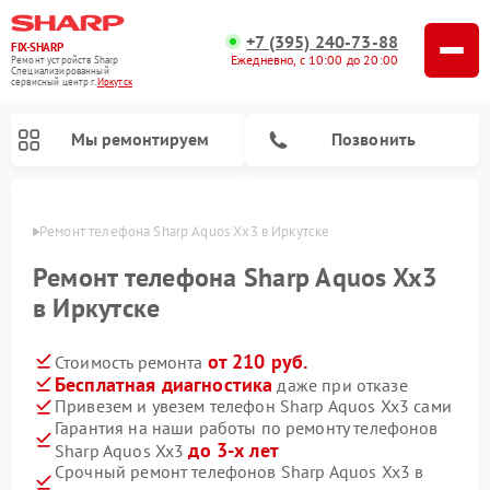
+7 (395) 240-73-88
FIX-SHARP
Ежедневно, с 10:00 до 20:00
Ремонт устройств Sharp
Специализированный
cервисный центр г.
Иркутск
Мы ремонтируем
Позвонить
утске
Ремонт телефона Sharp Aquos Xx3 в Иркутске
Ремонт телефона Sharp Aquos Xx3
в Иркутске
от 210 руб.
Стоимость ремонта
Ремонт микроволновых печей Sharp
Ремонт стиральных машин Sharp
Ремонт посудомоечных машин Sharp
Бесплатная диагностика
даже при отказе
Привезем и увезем телефон Sharp Aquos Xx3 сами
Гарантия на наши работы по ремонту телефонов
до 3-х лет
Sharp Aquos Xx3
Срочный ремонт телефонов Sharp Aquos Xx3 в