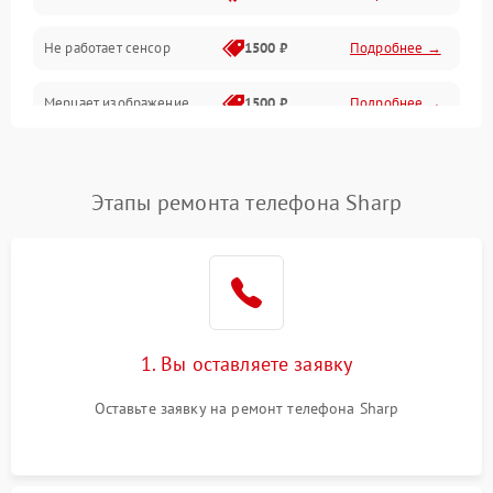
Не работает сенсор
1500 ₽
Подробнее →
Мерцает изображение
1500 ₽
Подробнее →
Не работает 3D Touch
2400 ₽
Подробнее →
Этапы ремонта телефона Sharp
Не работает Face ID
4000 ₽
Подробнее →
1. Вы оставляете заявку
Оставьте заявку на ремонт телефона Sharp