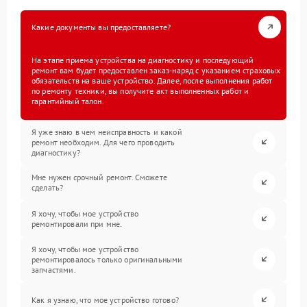
Какие документы вы предоставляете?
На этапе приема устройства на диагностику и последующий
ремонт вам будет предоставлен заказ-наряд с указанием страховых
обязательств на ваше устройство. Далее, после выполнения работ
по ремонту техники, вы получите акт выполненных работ и
гарантийный талон.
Я уже знаю в чем неисправность и какой
ремонт необходим. Для чего проводить
диагностику?
Мне нужен срочный ремонт. Сможете
сделать?
Я хочу, чтобы мое устройство
ремонтировали при мне.
Я хочу, чтобы мое устройство
ремонтировалось только оригинальными
запчастями.
Как я узнаю, что мое устройство готово?