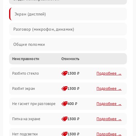
Экран (дисплей)
Разговор (микрофон, динамик)
Общие поломки
Неисправности
Стоимость
Проблемы связи
Разбито стекло
1500 ₽
Подробнее →
Камеры
Разбит экран
1500 ₽
Подробнее →
Проблемы с дисплеем и сенсором
Не гаснет при разговоре
400 ₽
Подробнее →
Зарядка
Пятна на экране
1500 ₽
Подробнее →
Проблемы с питанием, зарядкой и аккумулятором
Нет подсветки
1500 ₽
Подробнее →
Проблемы с работой системы, корпусом и другие