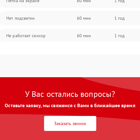
Пятна на экране
60 мин
1 год
Нет подсветки
60 мин
1 год
Не работает сенсор
60 мин
1 год
Мерцает изображение
60 мин
1 год
Не работает 3D Touch
60 мин
1 год
Не работает Face ID
60 мин
1 год
У Вас остались вопросы?
Оставьте заявку, мы свяжемся с Вами в ближайшее время
Заказать звонок