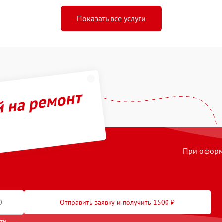
Показать все услуги
й на ремонт
При оформл
Отправить заявку и получить 1500 ₽
сти