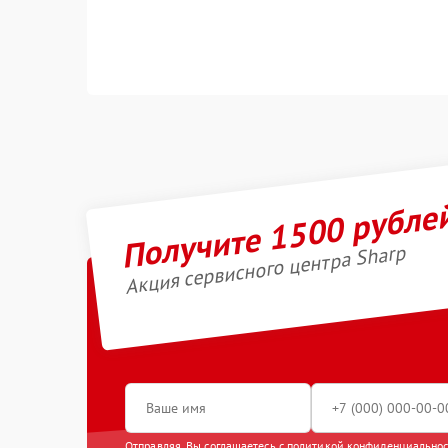
Получите 1500 рубле
Акция сервисного центра Sharp
Отправляя, Вы соглашаетесь с
политикой конфиденциально