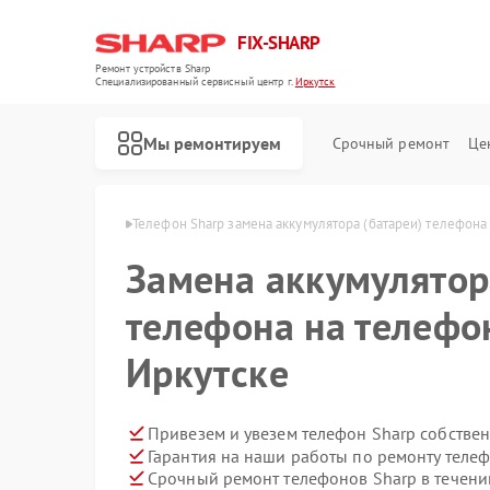
FIX-SHARP
Ремонт устройств Sharp
Специализированный cервисный центр г.
Иркутск
Мы ремонтируем
Срочный ремонт
Це
ов Sharp в Иркутске
Телефон Sharp замена аккумулятора (батареи) телефона
Замена аккумулятор
телефона на телефо
Иркутске
Ремонт микроволновых печей Sharp
Ремонт посудомоечных машин Sharp
Ремонт стиральных машин Sharp
Привезем и увезем телефон Sharp собстве
Гарантия на наши работы по ремонту теле
Срочный ремонт телефонов Sharp в течени