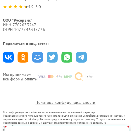
4.9-5.0
ООО "Русервис"
ИНН 7702633247
ОГРН 1077746335776
Поделиться в соц. сетях:
Мы принимаем
все формы оплаты
Политика конфиденциальности
Вся информация на сайте носит исключительно справочный характер.
Товарные знаки используются исключительно для описания устройств, в отношении которых
сервисные центры irk.sharp-fixim.ru предоставляют услуги по ремонту. Услуги оказываются в
неавторизованных сервисных центрах irk.sharp-fixim.ru, которые не связаны с
правообладателями товарных знаков или их официальными представителями.
Ремонт осуществляется для устройств, уже введенных в гражданский оборот в соответствии