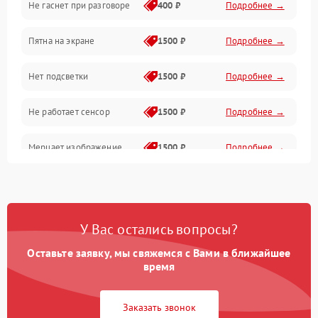
Не гаснет при разговоре
400 ₽
Подробнее →
Зарядка
Пятна на экране
1500 ₽
Подробнее →
Проблемы с питанием, зарядкой и аккумулятором
Нет подсветки
1500 ₽
Подробнее →
Проблемы с работой системы, корпусом и другие
Не работает сенсор
1500 ₽
Подробнее →
Мерцает изображение
1500 ₽
Подробнее →
Не работает 3D Touch
2400 ₽
Подробнее →
Не работает Face ID
4000 ₽
Подробнее →
У Вас остались вопросы?
Оставьте заявку, мы свяжемся с Вами в ближайшее
время
Заказать звонок