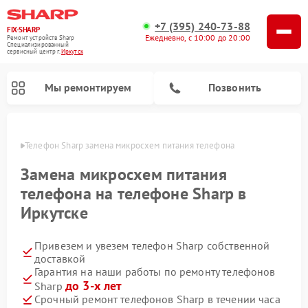
+7 (395) 240-73-88
FIX-SHARP
Ежедневно, с 10:00 до 20:00
Ремонт устройств Sharp
Специализированный
cервисный центр г.
Иркутск
Мы ремонтируем
Позвонить
утске
Телефон Sharp замена микросхем питания телефона
Замена микросхем питания
телефона на телефоне Sharp в
Иркутске
Ремонт микроволновых печей Sharp
Ремонт стиральных машин Sharp
Ремонт посудомоечных машин Sharp
Привезем и увезем телефон Sharp собственной
доставкой
Гарантия на наши работы по ремонту телефонов
до 3-х лет
Sharp
Срочный ремонт телефонов Sharp в течении часа