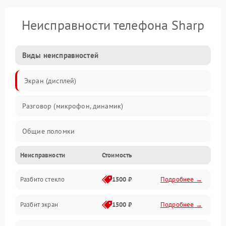
Неисправности телефона Sharp
Виды неисправностей
Экран (дисплей)
Разговор (микрофон, динамик)
Общие поломки
Неисправности
Стоимость
Проблемы связи
Разбито стекло
1500 ₽
Подробнее →
Камеры
Разбит экран
1500 ₽
Подробнее →
Проблемы с дисплеем и сенсором