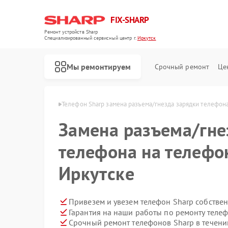
FIX-SHARP
Ремонт устройств Sharp
Специализированный cервисный центр г.
Иркутск
Мы ремонтируем
Срочный ремонт
Це
ов Sharp в Иркутске
Телефон Sharp замена разъема/гнезда зарядки телефон
Замена разъема/гне
телефона на телефо
Иркутске
Ремонт микроволновых печей Sharp
Ремонт посудомоечных машин Sharp
Ремонт стиральных машин Sharp
Привезем и увезем телефон Sharp собстве
Гарантия на наши работы по ремонту теле
Срочный ремонт телефонов Sharp в течени