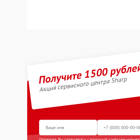
Получите 1500 рубле
Акция сервисного центра Sharp
Отправляя, Вы соглашаетесь с
политикой конфиденциально