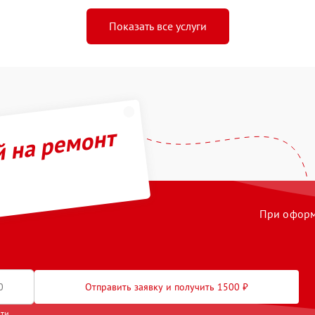
Показать все услуги
й на ремонт
При оформл
Отправить заявку и получить 1500 ₽
сти