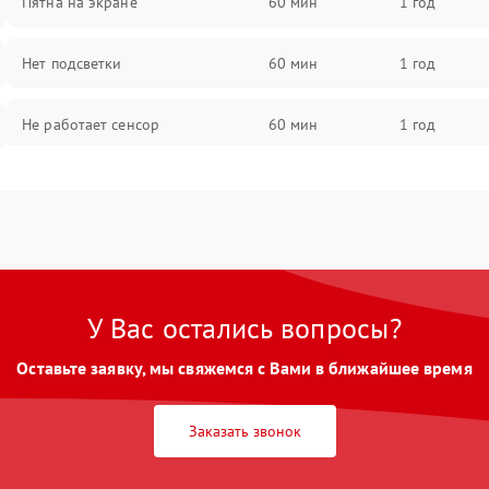
Пятна на экране
60 мин
1 год
Нет подсветки
60 мин
1 год
Не работает сенсор
60 мин
1 год
Мерцает изображение
60 мин
1 год
Не работает 3D Touch
60 мин
1 год
Не работает Face ID
60 мин
1 год
У Вас остались вопросы?
Оставьте заявку, мы свяжемся с Вами в ближайшее время
Заказать звонок