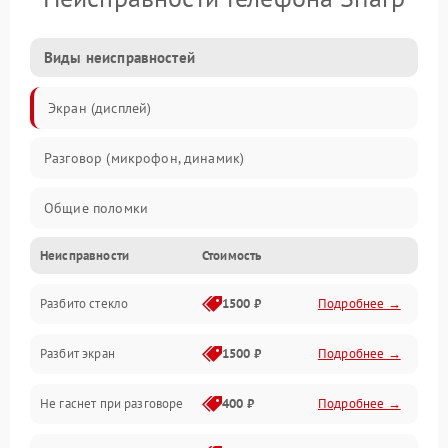
Виды неисправностей
Экран (дисплей)
Разговор (микрофон, динамик)
Общие поломки
Неисправности
Стоимость
Проблемы связи
Разбито стекло
1500 ₽
Подробнее →
Камеры
Разбит экран
1500 ₽
Подробнее →
Проблемы с дисплеем и сенсором
Не гаснет при разговоре
400 ₽
Подробнее →
Зарядка