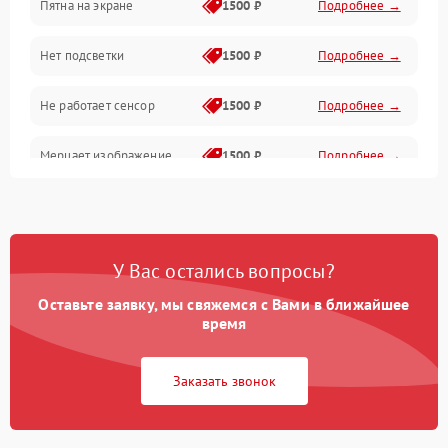
Пятна на экране
1500 ₽
Подробнее →
Проблемы с питанием, зарядкой и аккумулятором
Нет подсветки
1500 ₽
Подробнее →
Проблемы с работой системы, корпусом и другие
Не работает сенсор
1500 ₽
Подробнее →
Мерцает изображение
1500 ₽
Подробнее →
Не работает 3D Touch
2400 ₽
Подробнее →
Не работает Face ID
4000 ₽
Подробнее →
У Вас остались вопросы?
Оставьте заявку, мы свяжемся с Вами в ближайшее
время
Заказать звонок