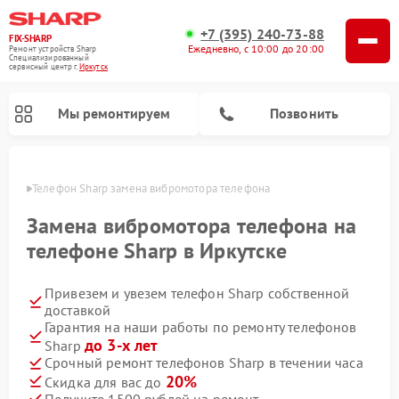
+7 (395) 240-73-88
FIX-SHARP
Ежедневно, с 10:00 до 20:00
Ремонт устройств Sharp
Специализированный
cервисный центр г.
Иркутск
Мы ремонтируем
Позвонить
утске
Телефон Sharp замена вибромотора телефона
Замена вибромотора телефона на
телефоне Sharp в Иркутске
Привезем и увезем телефон Sharp собственной
Ремонт микроволновых печей Sharp
Ремонт стиральных машин Sharp
Ремонт посудомоечных машин Sharp
доставкой
Гарантия на наши работы по ремонту телефонов
до 3-х лет
Sharp
Срочный ремонт телефонов Sharp в течении часа
20%
Скидка для вас до