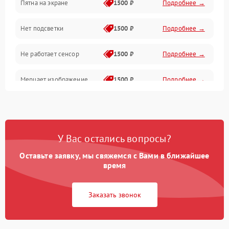
Пятна на экране
1500 ₽
Подробнее →
Проблемы с питанием, зарядкой и аккумулятором
Нет подсветки
1500 ₽
Подробнее →
Проблемы с работой системы, корпусом и другие
Не работает сенсор
1500 ₽
Подробнее →
Мерцает изображение
1500 ₽
Подробнее →
Не работает 3D Touch
2400 ₽
Подробнее →
Не работает Face ID
4000 ₽
Подробнее →
У Вас остались вопросы?
Оставьте заявку, мы свяжемся с Вами в ближайшее
время
Заказать звонок