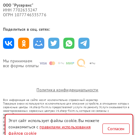
ООО "Русервис"
ИНН 7702633247
ОГРН 1077746335776
Поделиться в соц. сетях:
Мы принимаем
все формы оплаты
Политика конфиденциальности
Вся информация на сайте носит исключительно справочный характер.
Товарные знаки используются исключительно для описания устройств, в отношении которых
сервисные центры irk.sharp-fixim.ru предоставляют услуги по ремонту. Услуги оказываются в
неавторизованных сервисных центрах irk.sharp-fixim.ru, которые не связаны с
правообладателями товарных знаков или их официальными представителями.
Ремонт осуществляется для устройств, уже введенных в гражданский оборот в соответствии
Этот сайт использует файлы cookie. Вы можете
со статьей 1487 ГК РФ.
Использование товарных знаков не преследует цели индивидуализации услуг или введения
ознакомиться с
правилами использования
Согласен
потребителей в заблуждение, а служит для информирования о предоставляемых услугах по
ремонту техники указанных брендов.
файлов cookie