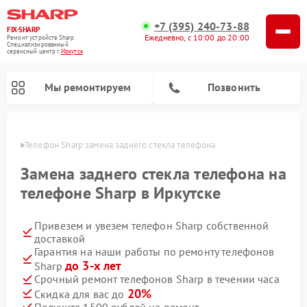
+7 (395) 240-73-88
FIX-SHARP
Ежедневно, с 10:00 до 20:00
Ремонт устройств Sharp
Специализированный
cервисный центр г.
Иркутск
Мы ремонтируем
Позвонить
утске
Телефон Sharp замена заднего стекла телефона
Замена заднего стекла телефона на
телефоне Sharp в Иркутске
Привезем и увезем телефон Sharp собственной
Ремонт микроволновых печей Sharp
Ремонт стиральных машин Sharp
Ремонт посудомоечных машин Sharp
доставкой
Гарантия на наши работы по ремонту телефонов
до 3-х лет
Sharp
Срочный ремонт телефонов Sharp в течении часа
20%
Скидка для вас до