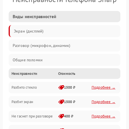
Виды неисправностей
Экран (дисплей)
Разговор (микрофон, динамик)
Общие поломки
Неисправности
Стоимость
Проблемы связи
Разбито стекло
1500 ₽
Подробнее →
Камеры
Разбит экран
1500 ₽
Подробнее →
Проблемы с дисплеем и сенсором
Не гаснет при разговоре
400 ₽
Подробнее →
Зарядка