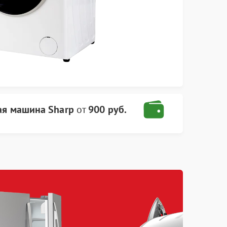
ая машина Sharp
от
900 руб.