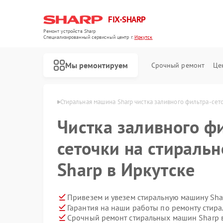
FIX-SHARP
Ремонт устройств Sharp
Специализированный cервисный центр г.
Иркутск
Мы ремонтируем
Срочный ремонт
Це
ин Sharp в Иркутске
Стиральная машина Sharp чистка заливного фильтра-сет
Чистка заливного ф
сеточки на стираль
Sharp в Иркутске
Ремонт микроволновых печей Sharp
Ремонт посудомоечных машин Sharp
Привезем и увезем стиральную машину Sha
Гарантия на наши работы по ремонту стир
Срочный ремонт стиральных машин Sharp в