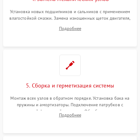
Установка новых подшипников и сальников с применением
влагостойкой смазки. Замена изношенных щеток двигателя,
порванного ремня привода, неисправного сливного насоса
Подробнее
или поврежденной резиновой манжеты.
5. Сборка и герметизация системы
Монтаж всех узлов в обратном порядке. Установка бака на
пружины и амортизаторы. Подключение патрубков с
надежной фиксацией хомутами. Обработка стыков
Подробнее
герметиком для предотвращения возможных протечек воды.