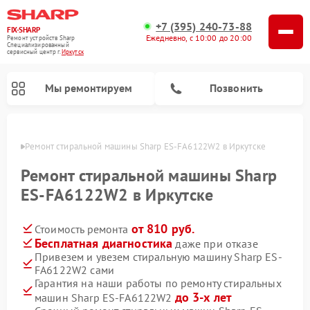
+7 (395) 240-73-88
FIX-SHARP
Ежедневно, с 10:00 до 20:00
Ремонт устройств Sharp
Специализированный
cервисный центр г.
Иркутск
Мы ремонтируем
Позвонить
утске
Ремонт стиральной машины Sharp ES-FA6122W2 в Иркутске
Ремонт стиральной машины Sharp
ES-FA6122W2 в Иркутске
от 810 руб.
Стоимость ремонта
Ремонт микроволновых печей Sharp
Ремонт посудомоечных машин Sharp
Бесплатная диагностика
даже при отказе
Привезем и увезем стиральную машину Sharp ES-
FA6122W2 сами
Гарантия на наши работы по ремонту стиральных
до 3-х лет
машин Sharp ES-FA6122W2