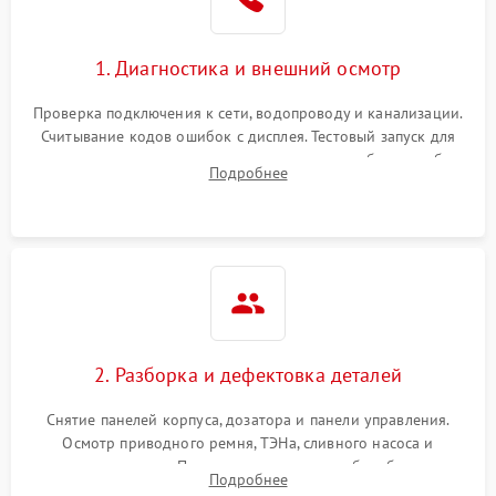
1. Диагностика и внешний осмотр
Проверка подключения к сети, водопроводу и канализации.
Считывание кодов ошибок с дисплея. Тестовый запуск для
выявления посторонних шумов, протечек или сбоев в работе
Подробнее
электронного модуля управления.
2. Разборка и дефектовка деталей
Снятие панелей корпуса, дозатора и панели управления.
Осмотр приводного ремня, ТЭНа, сливного насоса и
амортизаторов. Проверка подшипников барабана и
Подробнее
крестовины на износ, а манжеты люка на разрывы.