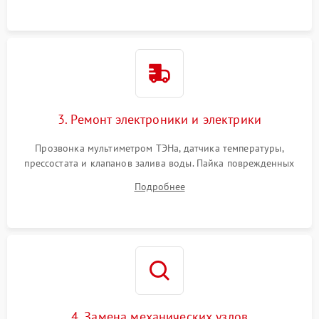
3. Ремонт электроники и электрики
Прозвонка мультиметром ТЭНа, датчика температуры,
прессостата и клапанов залива воды. Пайка поврежденных
дорожек или замена симисторов на плате управления.
Подробнее
Восстановление целостности проводки и контактов.
4. Замена механических узлов