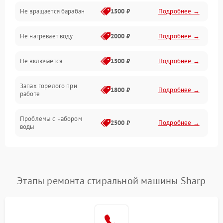
Не вращается барабан
1500 ₽
Подробнее →
Слив
Не нагревает воду
2000 ₽
Подробнее →
Программное обеспечение
Не включается
1500 ₽
Подробнее →
Запах горелого при
1800 ₽
Подробнее →
работе
Проблемы с набором
2500 ₽
Подробнее →
воды
Замена ТЭНа
2200 ₽
Подробнее →
Замена платы управления
2200 ₽
Подробнее →
Этапы ремонта стиральной машины Sharp