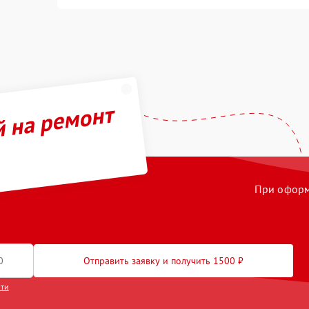
й на ремонт
При оформл
Отправить заявку и получить 1500 ₽
сти