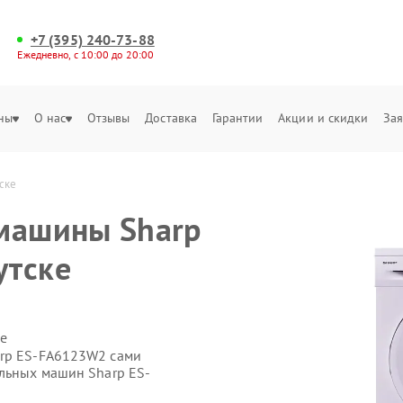
+7 (395) 240-73-88
Ежедневно, с 10:00 до 20:00
ны
О нас
Отзывы
Доставка
Гарантии
Акции и скидки
Зая
ске
 машины Sharp
утске
е
arp ES-FA6123W2 сами
альных машин Sharp ES-