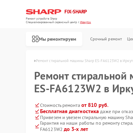
FIX-SHARP
Ремонт устройств Sharp
Специализированный cервисный центр г.
Иркутск
Мы ремонтируем
Срочный ремонт
Це
ин Sharp в Иркутске
Ремонт стиральной машины Sharp ES-FA6123W2 в Иркут
Ремонт стиральной
ES-FA6123W2 в Ирк
от 810 руб.
Стоимость ремонта
Бесплатная диагностика
даже при отказ
Ремонт микроволновых печей Sharp
Ремонт посудомоечных машин Sharp
Привезем и увезем стиральную машину Sh
Гарантия на наши работы по ремонту стир
до 3-х лет
FA6123W2