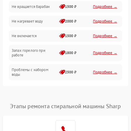
Не вращается барабан
1500 ₽
Подробнее →
Слив
Не нагревает воду
2000 ₽
Подробнее →
Программное обеспечение
Не включается
1500 ₽
Подробнее →
Запах горелого при
1800 ₽
Подробнее →
работе
Проблемы с набором
2500 ₽
Подробнее →
воды
Замена ТЭНа
2200 ₽
Подробнее →
Замена платы управления
2200 ₽
Подробнее →
Этапы ремонта стиральной машины Sharp