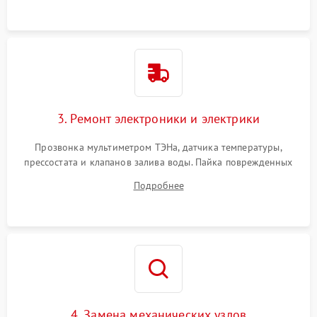
3. Ремонт электроники и электрики
Прозвонка мультиметром ТЭНа, датчика температуры,
прессостата и клапанов залива воды. Пайка поврежденных
дорожек или замена симисторов на плате управления.
Подробнее
Восстановление целостности проводки и контактов.
4. Замена механических узлов