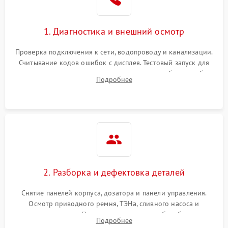
1. Диагностика и внешний осмотр
Проверка подключения к сети, водопроводу и канализации.
Считывание кодов ошибок с дисплея. Тестовый запуск для
выявления посторонних шумов, протечек или сбоев в работе
Подробнее
электронного модуля управления.
2. Разборка и дефектовка деталей
Снятие панелей корпуса, дозатора и панели управления.
Осмотр приводного ремня, ТЭНа, сливного насоса и
амортизаторов. Проверка подшипников барабана и
Подробнее
крестовины на износ, а манжеты люка на разрывы.