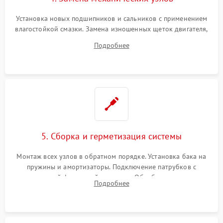
Установка новых подшипников и сальников с применением
влагостойкой смазки. Замена изношенных щеток двигателя,
порванного ремня привода, неисправного сливного насоса
Подробнее
или поврежденной резиновой манжеты.
5. Сборка и герметизация системы
Монтаж всех узлов в обратном порядке. Установка бака на
пружины и амортизаторы. Подключение патрубков с
надежной фиксацией хомутами. Обработка стыков
Подробнее
герметиком для предотвращения возможных протечек воды.