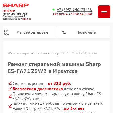
+7 (395) 240-73-88
FIX-SHARP
Ежедневно, с 10:00 до 20:00
Ремонт устройств Sharp
Специализированный
cервисный центр г.
Иркутск
Мы ремонтируем
Позвонить
утске
Ремонт стиральной машины Sharp ES-FA7123W2 в Иркутске
Ремонт стиральной машины Sharp
ES-FA7123W2 в Иркутске
от 810 руб.
Стоимость ремонта
Ремонт микроволновых печей Sharp
Ремонт посудомоечных машин Sharp
Бесплатная диагностика
даже при отказе
Привезем и увезем стиральную машину Sharp ES-
FA7123W2 сами
Гарантия на наши работы по ремонту стиральных
до 3-х лет
машин Sharp ES-FA7123W2