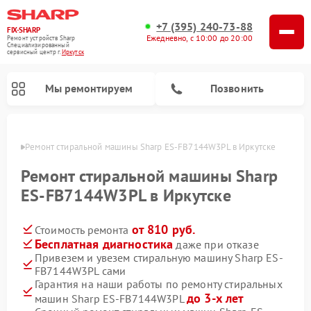
+7 (395) 240-73-88
FIX-SHARP
Ежедневно, с 10:00 до 20:00
Ремонт устройств Sharp
Специализированный
cервисный центр г.
Иркутск
Мы ремонтируем
Позвонить
утске
Ремонт стиральной машины Sharp ES-FB7144W3PL в Иркутске
Ремонт стиральной машины Sharp
ES-FB7144W3PL в Иркутске
от 810 руб.
Стоимость ремонта
Ремонт микроволновых печей Sharp
Ремонт посудомоечных машин Sharp
Бесплатная диагностика
даже при отказе
Привезем и увезем стиральную машину Sharp ES-
FB7144W3PL сами
Гарантия на наши работы по ремонту стиральных
до 3-х лет
машин Sharp ES-FB7144W3PL