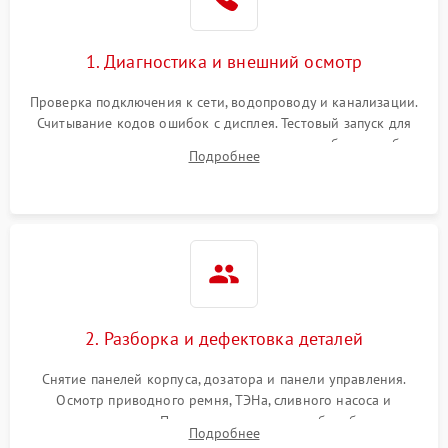
1. Диагностика и внешний осмотр
Проверка подключения к сети, водопроводу и канализации.
Считывание кодов ошибок с дисплея. Тестовый запуск для
выявления посторонних шумов, протечек или сбоев в работе
Подробнее
электронного модуля управления.
2. Разборка и дефектовка деталей
Снятие панелей корпуса, дозатора и панели управления.
Осмотр приводного ремня, ТЭНа, сливного насоса и
амортизаторов. Проверка подшипников барабана и
Подробнее
крестовины на износ, а манжеты люка на разрывы.