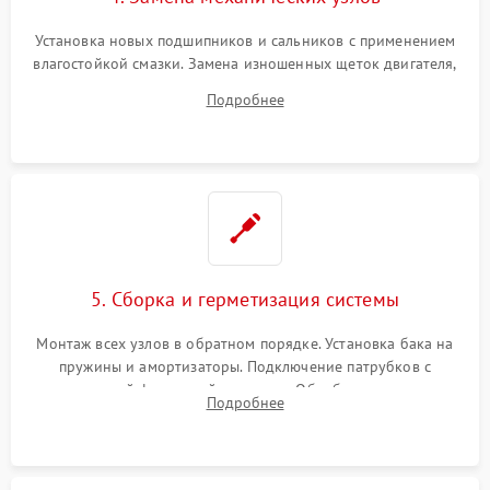
Установка новых подшипников и сальников с применением
влагостойкой смазки. Замена изношенных щеток двигателя,
порванного ремня привода, неисправного сливного насоса
Подробнее
или поврежденной резиновой манжеты.
5. Сборка и герметизация системы
Монтаж всех узлов в обратном порядке. Установка бака на
пружины и амортизаторы. Подключение патрубков с
надежной фиксацией хомутами. Обработка стыков
Подробнее
герметиком для предотвращения возможных протечек воды.