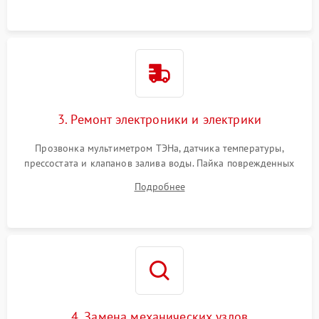
3. Ремонт электроники и электрики
Прозвонка мультиметром ТЭНа, датчика температуры,
прессостата и клапанов залива воды. Пайка поврежденных
дорожек или замена симисторов на плате управления.
Подробнее
Восстановление целостности проводки и контактов.
4. Замена механических узлов