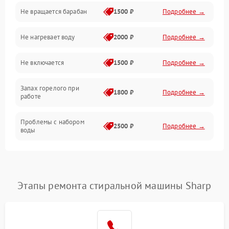
Не вращается барабан
1500 ₽
Подробнее →
Слив
Не нагревает воду
2000 ₽
Подробнее →
Программное обеспечение
Не включается
1500 ₽
Подробнее →
Запах горелого при
1800 ₽
Подробнее →
работе
Проблемы с набором
2500 ₽
Подробнее →
воды
Замена ТЭНа
2200 ₽
Подробнее →
Замена платы управления
2200 ₽
Подробнее →
Этапы ремонта стиральной машины Sharp