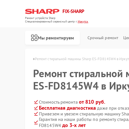
FIX-SHARP
Ремонт устройств Sharp
Специализированный cервисный центр г.
Иркутск
Мы ремонтируем
Срочный ремонт
Це
ин Sharp в Иркутске
Ремонт стиральной машины Sharp ES-FD8145W4 в Иркут
Ремонт стиральной
ES-FD8145W4 в Ирк
от 810 руб.
Стоимость ремонта
Бесплатная диагностика
даже при отказ
Ремонт микроволновых печей Sharp
Ремонт посудомоечных машин Sharp
Привезем и увезем стиральную машину Sh
Гарантия на наши работы по ремонту стир
до 3-х лет
FD8145W4