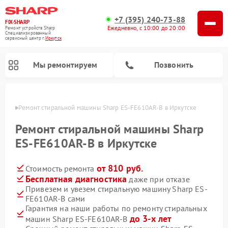
+7 (395) 240-73-88
FIX-SHARP
Ежедневно, с 10:00 до 20:00
Ремонт устройств Sharp
Специализированный
cервисный центр г.
Иркутск
Мы ремонтируем
Позвонить
утске
Ремонт стиральной машины Sharp ES-FE610AR-B в Иркутске
Ремонт стиральной машины Sharp
ES-FE610AR-B в Иркутске
от 810 руб.
Стоимость ремонта
Ремонт микроволновых печей Sharp
Ремонт посудомоечных машин Sharp
Бесплатная диагностика
даже при отказе
Привезем и увезем стиральную машину Sharp ES-
FE610AR-B сами
Гарантия на наши работы по ремонту стиральных
до 3-х лет
машин Sharp ES-FE610AR-B