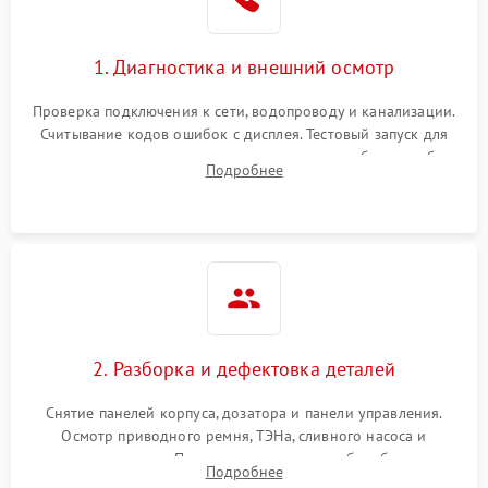
1. Диагностика и внешний осмотр
Проверка подключения к сети, водопроводу и канализации.
Считывание кодов ошибок с дисплея. Тестовый запуск для
выявления посторонних шумов, протечек или сбоев в работе
Подробнее
электронного модуля управления.
2. Разборка и дефектовка деталей
Снятие панелей корпуса, дозатора и панели управления.
Осмотр приводного ремня, ТЭНа, сливного насоса и
амортизаторов. Проверка подшипников барабана и
Подробнее
крестовины на износ, а манжеты люка на разрывы.