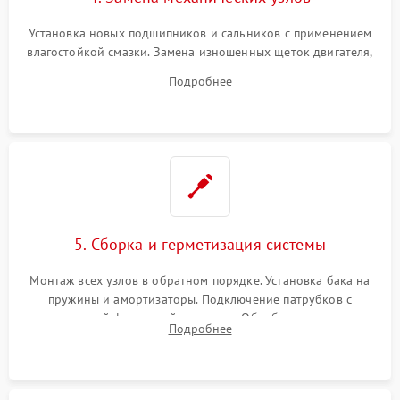
Установка новых подшипников и сальников с применением
влагостойкой смазки. Замена изношенных щеток двигателя,
порванного ремня привода, неисправного сливного насоса
Подробнее
или поврежденной резиновой манжеты.
5. Сборка и герметизация системы
Монтаж всех узлов в обратном порядке. Установка бака на
пружины и амортизаторы. Подключение патрубков с
надежной фиксацией хомутами. Обработка стыков
Подробнее
герметиком для предотвращения возможных протечек воды.