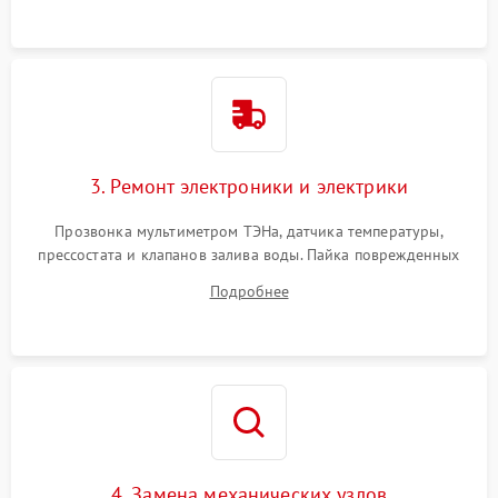
3. Ремонт электроники и электрики
Прозвонка мультиметром ТЭНа, датчика температуры,
прессостата и клапанов залива воды. Пайка поврежденных
дорожек или замена симисторов на плате управления.
Подробнее
Восстановление целостности проводки и контактов.
4. Замена механических узлов