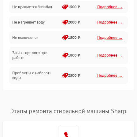
Не вращается барабан
1500 ₽
Подробнее →
Слив
Не нагревает воду
2000 ₽
Подробнее →
Программное обеспечение
Не включается
1500 ₽
Подробнее →
Запах горелого при
1800 ₽
Подробнее →
работе
Проблемы с набором
2500 ₽
Подробнее →
воды
Замена ТЭНа
2200 ₽
Подробнее →
Замена платы управления
2200 ₽
Подробнее →
Этапы ремонта стиральной машины Sharp