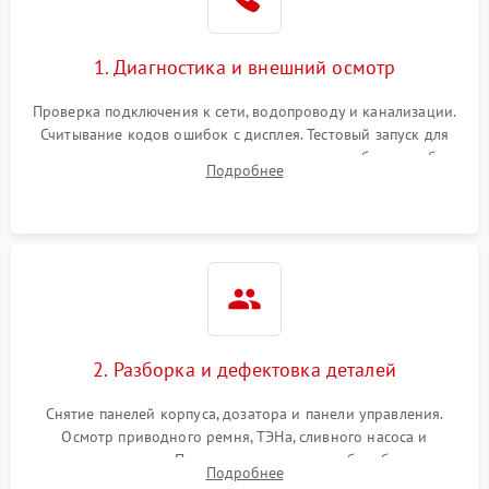
1. Диагностика и внешний осмотр
Проверка подключения к сети, водопроводу и канализации.
Считывание кодов ошибок с дисплея. Тестовый запуск для
выявления посторонних шумов, протечек или сбоев в работе
Подробнее
электронного модуля управления.
2. Разборка и дефектовка деталей
Снятие панелей корпуса, дозатора и панели управления.
Осмотр приводного ремня, ТЭНа, сливного насоса и
амортизаторов. Проверка подшипников барабана и
Подробнее
крестовины на износ, а манжеты люка на разрывы.