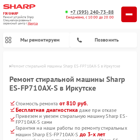
+7 (395) 240-73-88
FIX-SHARP
Ежедневно, с 10:00 до 20:00
Ремонт устройств Sharp
Специализированный
cервисный центр г.
Иркутск
Мы ремонтируем
Позвонить
утске
Ремонт стиральной машины Sharp ES-FP710AX-S в Иркутске
Ремонт стиральной машины Sharp
ES-FP710AX-S в Иркутске
от 810 руб.
Стоимость ремонта
Ремонт микроволновых печей Sharp
Ремонт посудомоечных машин Sharp
Бесплатная диагностика
даже при отказе
Привезем и увезем стиральную машину Sharp ES-
FP710AX-S сами
Гарантия на наши работы по ремонту стиральных
до 3-х лет
машин Sharp ES-FP710AX-S