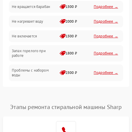
Не вращается барабан
1500 ₽
Подробнее →
Слив
Не нагревает воду
2000 ₽
Подробнее →
Программное обеспечение
Не включается
1500 ₽
Подробнее →
Запах горелого при
1800 ₽
Подробнее →
работе
Проблемы с набором
2500 ₽
Подробнее →
воды
Замена ТЭНа
2200 ₽
Подробнее →
Замена платы управления
2200 ₽
Подробнее →
Этапы ремонта стиральной машины Sharp