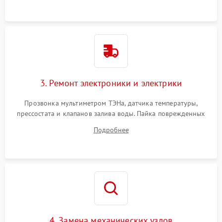
3. Ремонт электроники и электрики
Прозвонка мультиметром ТЭНа, датчика температуры,
прессостата и клапанов залива воды. Пайка поврежденных
дорожек или замена симисторов на плате управления.
Подробнее
Восстановление целостности проводки и контактов.
4. Замена механических узлов