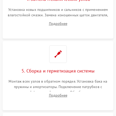
Установка новых подшипников и сальников с применением
влагостойкой смазки. Замена изношенных щеток двигателя,
порванного ремня привода, неисправного сливного насоса
Подробнее
или поврежденной резиновой манжеты.
5. Сборка и герметизация системы
Монтаж всех узлов в обратном порядке. Установка бака на
пружины и амортизаторы. Подключение патрубков с
надежной фиксацией хомутами. Обработка стыков
Подробнее
герметиком для предотвращения возможных протечек воды.