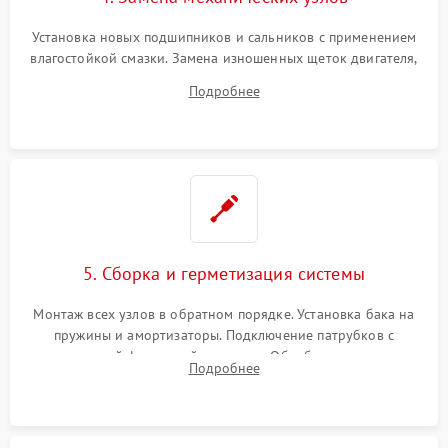
Установка новых подшипников и сальников с применением
влагостойкой смазки. Замена изношенных щеток двигателя,
порванного ремня привода, неисправного сливного насоса
Подробнее
или поврежденной резиновой манжеты.
5. Сборка и герметизация системы
Монтаж всех узлов в обратном порядке. Установка бака на
пружины и амортизаторы. Подключение патрубков с
надежной фиксацией хомутами. Обработка стыков
Подробнее
герметиком для предотвращения возможных протечек воды.