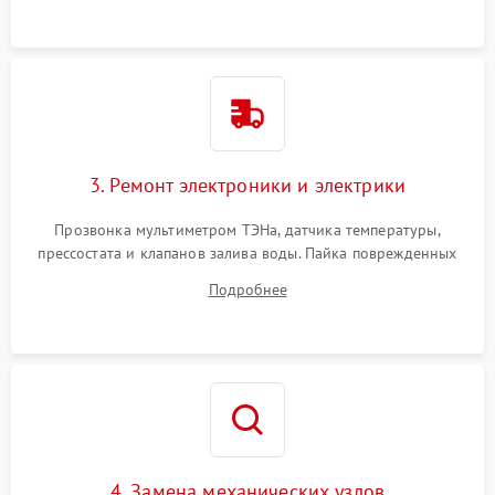
3. Ремонт электроники и электрики
Прозвонка мультиметром ТЭНа, датчика температуры,
прессостата и клапанов залива воды. Пайка поврежденных
дорожек или замена симисторов на плате управления.
Подробнее
Восстановление целостности проводки и контактов.
4. Замена механических узлов