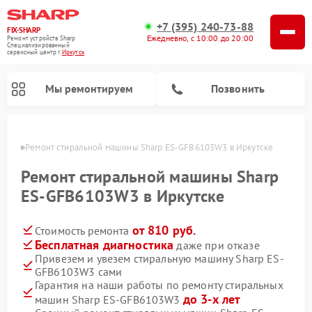
+7 (395) 240-73-88
FIX-SHARP
Ежедневно, с 10:00 до 20:00
Ремонт устройств Sharp
Специализированный
cервисный центр г.
Иркутск
Мы ремонтируем
Позвонить
утске
Ремонт стиральной машины Sharp ES-GFB6103W3 в Иркутске
Ремонт стиральной машины Sharp
ES-GFB6103W3 в Иркутске
от 810 руб.
Стоимость ремонта
Ремонт микроволновых печей Sharp
Ремонт посудомоечных машин Sharp
Бесплатная диагностика
даже при отказе
Привезем и увезем стиральную машину Sharp ES-
GFB6103W3 сами
Гарантия на наши работы по ремонту стиральных
до 3-х лет
машин Sharp ES-GFB6103W3