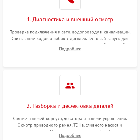
1. Диагностика и внешний осмотр
Проверка подключения к сети, водопроводу и канализации.
Считывание кодов ошибок с дисплея. Тестовый запуск для
выявления посторонних шумов, протечек или сбоев в работе
Подробнее
электронного модуля управления.
2. Разборка и дефектовка деталей
Снятие панелей корпуса, дозатора и панели управления.
Осмотр приводного ремня, ТЭНа, сливного насоса и
амортизаторов. Проверка подшипников барабана и
Подробнее
крестовины на износ, а манжеты люка на разрывы.