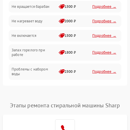
Не вращается барабан
1500 ₽
Подробнее →
Слив
Не нагревает воду
2000 ₽
Подробнее →
Программное обеспечение
Не включается
1500 ₽
Подробнее →
Запах горелого при
1800 ₽
Подробнее →
работе
Проблемы с набором
2500 ₽
Подробнее →
воды
Замена ТЭНа
2200 ₽
Подробнее →
Замена платы управления
2200 ₽
Подробнее →
Этапы ремонта стиральной машины Sharp