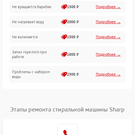
Не вращается барабан
1500 ₽
Подробнее →
Слив
Не нагревает воду
2000 ₽
Подробнее →
Программное обеспечение
Не включается
1500 ₽
Подробнее →
Запах горелого при
1800 ₽
Подробнее →
работе
Проблемы с набором
2500 ₽
Подробнее →
воды
Замена ТЭНа
2200 ₽
Подробнее →
Замена платы управления
2200 ₽
Подробнее →
Этапы ремонта стиральной машины Sharp