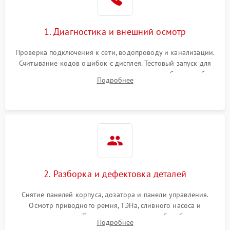
1. Диагностика и внешний осмотр
Проверка подключения к сети, водопроводу и канализации.
Считывание кодов ошибок с дисплея. Тестовый запуск для
выявления посторонних шумов, протечек или сбоев в работе
Подробнее
электронного модуля управления.
2. Разборка и дефектовка деталей
Снятие панелей корпуса, дозатора и панели управления.
Осмотр приводного ремня, ТЭНа, сливного насоса и
амортизаторов. Проверка подшипников барабана и
Подробнее
крестовины на износ, а манжеты люка на разрывы.