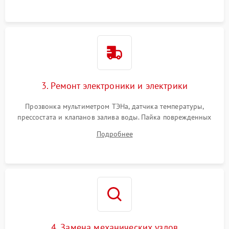
3. Ремонт электроники и электрики
Прозвонка мультиметром ТЭНа, датчика температуры,
прессостата и клапанов залива воды. Пайка поврежденных
дорожек или замена симисторов на плате управления.
Подробнее
Восстановление целостности проводки и контактов.
4. Замена механических узлов