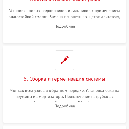
Установка новых подшипников и сальников с применением
влагостойкой смазки. Замена изношенных щеток двигателя,
порванного ремня привода, неисправного сливного насоса
Подробнее
или поврежденной резиновой манжеты.
5. Сборка и герметизация системы
Монтаж всех узлов в обратном порядке. Установка бака на
пружины и амортизаторы. Подключение патрубков с
надежной фиксацией хомутами. Обработка стыков
Подробнее
герметиком для предотвращения возможных протечек воды.