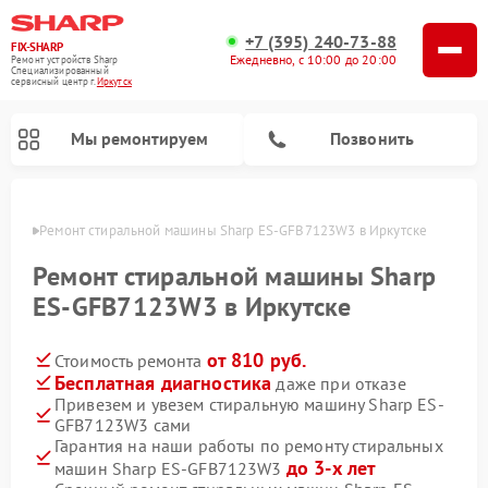
+7 (395) 240-73-88
FIX-SHARP
Ежедневно, с 10:00 до 20:00
Ремонт устройств Sharp
Специализированный
cервисный центр г.
Иркутск
Мы ремонтируем
Позвонить
утске
Ремонт стиральной машины Sharp ES-GFB7123W3 в Иркутске
Ремонт стиральной машины Sharp
ES-GFB7123W3 в Иркутске
от 810 руб.
Стоимость ремонта
Ремонт микроволновых печей Sharp
Ремонт посудомоечных машин Sharp
Бесплатная диагностика
даже при отказе
Привезем и увезем стиральную машину Sharp ES-
GFB7123W3 сами
Гарантия на наши работы по ремонту стиральных
до 3-х лет
машин Sharp ES-GFB7123W3