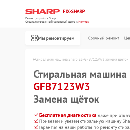
FIX-SHARP
Ремонт устройств Sharp
Специализированный cервисный центр г.
Иркутск
Мы ремонтируем
Срочный ремонт
Це
B7123W3 в Иркутске
Стиральная машина Sharp ES-GFB7123W3 замена щёток
Стиральная машина
GFB7123W3
Замена щёток
Ремонт микроволновых печей Sharp
Ремонт посудомоечных машин Sharp
Бесплатная диагностика
даже при отказ
Привезем и увезем стиральную машину Sha
Гарантия на наши работы по ремонту стир