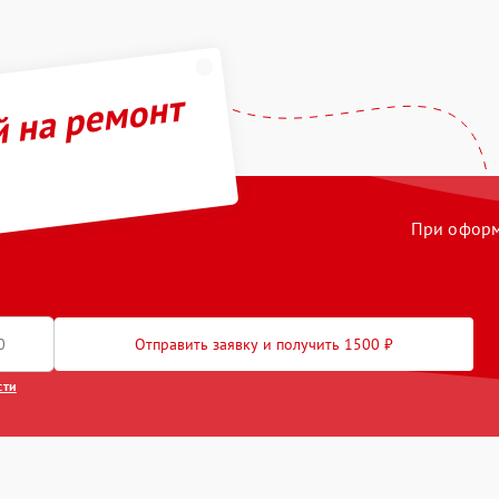
й на ремонт
При оформл
Отправить заявку и получить 1500 ₽
сти