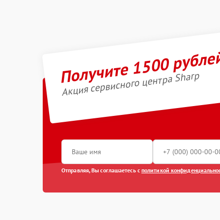
Получите 1500 рубле
Акция сервисного центра Sharp
Отправляя, Вы соглашаетесь с
политикой конфиденциально