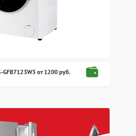
S-GFB7123W3
от
1200 руб.