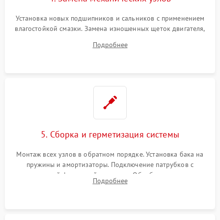
Установка новых подшипников и сальников с применением
влагостойкой смазки. Замена изношенных щеток двигателя,
порванного ремня привода, неисправного сливного насоса
Подробнее
или поврежденной резиновой манжеты.
5. Сборка и герметизация системы
Монтаж всех узлов в обратном порядке. Установка бака на
пружины и амортизаторы. Подключение патрубков с
надежной фиксацией хомутами. Обработка стыков
Подробнее
герметиком для предотвращения возможных протечек воды.