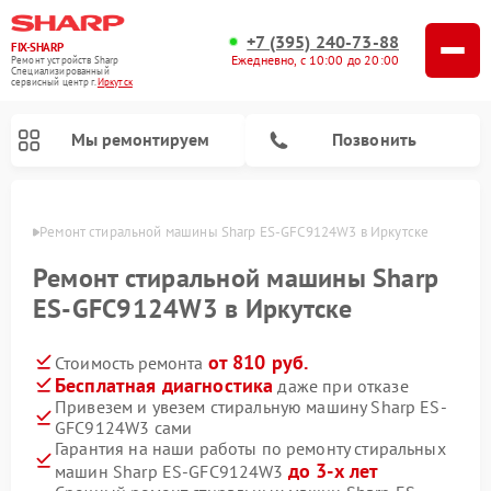
+7 (395) 240-73-88
FIX-SHARP
Ежедневно, с 10:00 до 20:00
Ремонт устройств Sharp
Специализированный
cервисный центр г.
Иркутск
Мы ремонтируем
Позвонить
утске
Ремонт стиральной машины Sharp ES-GFC9124W3 в Иркутске
Ремонт стиральной машины Sharp
ES-GFC9124W3 в Иркутске
от 810 руб.
Стоимость ремонта
Ремонт микроволновых печей Sharp
Ремонт посудомоечных машин Sharp
Бесплатная диагностика
даже при отказе
Привезем и увезем стиральную машину Sharp ES-
GFC9124W3 сами
Гарантия на наши работы по ремонту стиральных
до 3-х лет
машин Sharp ES-GFC9124W3