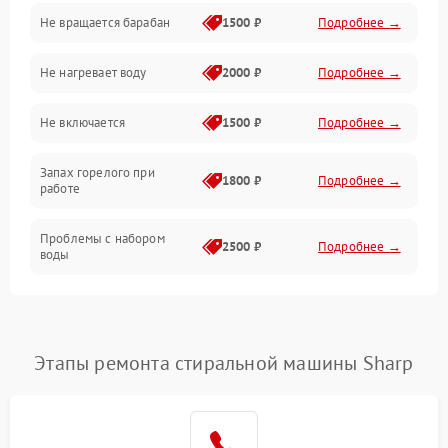
Не вращается барабан
1500 ₽
Подробнее →
Слив
Не нагревает воду
2000 ₽
Подробнее →
Программное обеспечение
Не включается
1500 ₽
Подробнее →
Запах горелого при
1800 ₽
Подробнее →
работе
Проблемы с набором
2500 ₽
Подробнее →
воды
Замена ТЭНа
2200 ₽
Подробнее →
Замена платы управления
2200 ₽
Подробнее →
Этапы ремонта стиральной машины Sharp