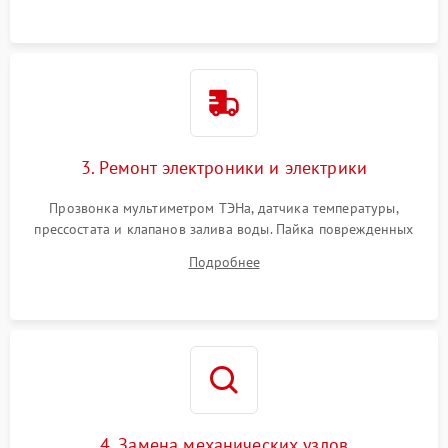
3. Ремонт электроники и электрики
Прозвонка мультиметром ТЭНа, датчика температуры,
прессостата и клапанов залива воды. Пайка поврежденных
дорожек или замена симисторов на плате управления.
Подробнее
Восстановление целостности проводки и контактов.
4. Замена механических узлов