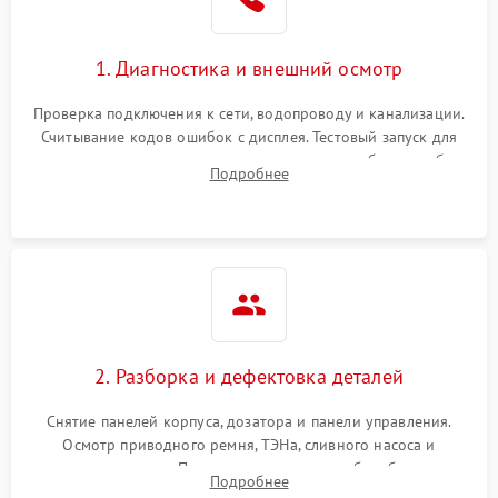
1. Диагностика и внешний осмотр
Проверка подключения к сети, водопроводу и канализации.
Считывание кодов ошибок с дисплея. Тестовый запуск для
выявления посторонних шумов, протечек или сбоев в работе
Подробнее
электронного модуля управления.
2. Разборка и дефектовка деталей
Снятие панелей корпуса, дозатора и панели управления.
Осмотр приводного ремня, ТЭНа, сливного насоса и
амортизаторов. Проверка подшипников барабана и
Подробнее
крестовины на износ, а манжеты люка на разрывы.