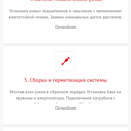
Установка новых подшипников и сальников с применением
влагостойкой смазки. Замена изношенных щеток двигателя,
порванного ремня привода, неисправного сливного насоса
Подробнее
или поврежденной резиновой манжеты.
5. Сборка и герметизация системы
Монтаж всех узлов в обратном порядке. Установка бака на
пружины и амортизаторы. Подключение патрубков с
надежной фиксацией хомутами. Обработка стыков
Подробнее
герметиком для предотвращения возможных протечек воды.