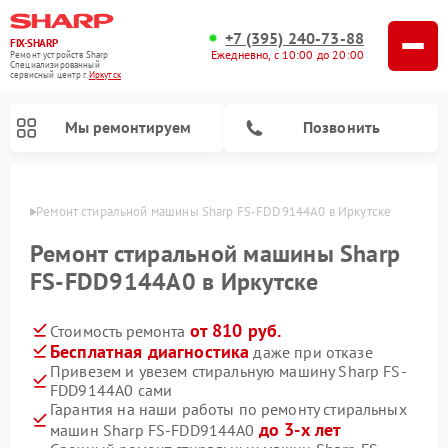
+7 (395) 240-73-88
FIX-SHARP
Ежедневно, с 10:00 до 20:00
Ремонт устройств Sharp
Специализированный
cервисный центр г.
Иркутск
Мы ремонтируем
Позвонить
утске
Ремонт стиральной машины Sharp FS-FDD9144A0 в Иркутске
Ремонт стиральной машины Sharp
FS-FDD9144A0 в Иркутске
от 810 руб.
Стоимость ремонта
Ремонт микроволновых печей Sharp
Ремонт посудомоечных машин Sharp
Бесплатная диагностика
даже при отказе
Привезем и увезем стиральную машину Sharp FS-
FDD9144A0 сами
Гарантия на наши работы по ремонту стиральных
до 3-х лет
машин Sharp FS-FDD9144A0