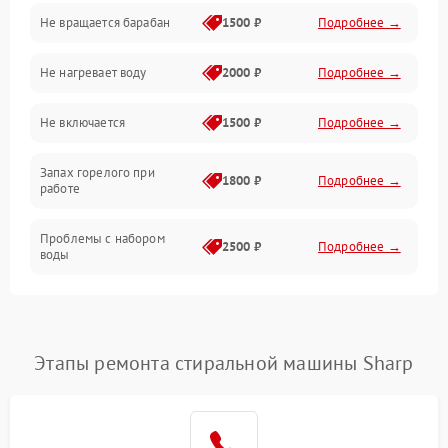
Не вращается барабан
1500 ₽
Подробнее →
Слив
Не нагревает воду
2000 ₽
Подробнее →
Программное обеспечение
Не включается
1500 ₽
Подробнее →
Запах горелого при
1800 ₽
Подробнее →
работе
Проблемы с набором
2500 ₽
Подробнее →
воды
Замена ТЭНа
2200 ₽
Подробнее →
Замена платы управления
2200 ₽
Подробнее →
Этапы ремонта стиральной машины Sharp