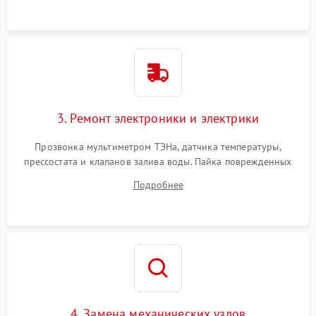
3. Ремонт электроники и электрики
Прозвонка мультиметром ТЭНа, датчика температуры,
прессостата и клапанов залива воды. Пайка поврежденных
дорожек или замена симисторов на плате управления.
Подробнее
Восстановление целостности проводки и контактов.
4. Замена механических узлов