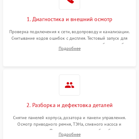
1. Диагностика и внешний осмотр
Проверка подключения к сети, водопроводу и канализации.
Считывание кодов ошибок с дисплея. Тестовый запуск для
выявления посторонних шумов, протечек или сбоев в работе
Подробнее
электронного модуля управления.
2. Разборка и дефектовка деталей
Снятие панелей корпуса, дозатора и панели управления.
Осмотр приводного ремня, ТЭНа, сливного насоса и
амортизаторов. Проверка подшипников барабана и
Подробнее
крестовины на износ, а манжеты люка на разрывы.