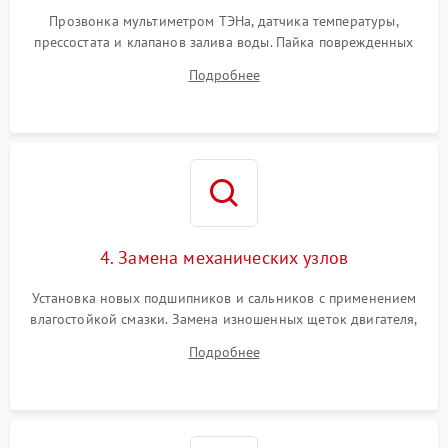
Прозвонка мультиметром ТЭНа, датчика температуры,
прессостата и клапанов залива воды. Пайка поврежденных
дорожек или замена симисторов на плате управления.
Подробнее
Восстановление целостности проводки и контактов.
4. Замена механических узлов
Установка новых подшипников и сальников с применением
влагостойкой смазки. Замена изношенных щеток двигателя,
порванного ремня привода, неисправного сливного насоса
Подробнее
или поврежденной резиновой манжеты.