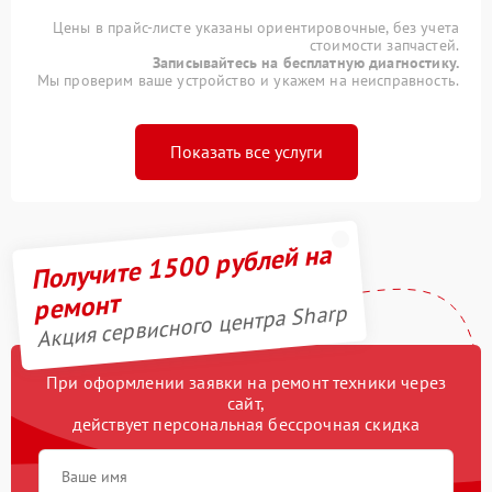
Цены в прайс-листе указаны ориентировочные, без учета
стоимости запчастей.
Записывайтесь на бесплатную диагностику.
Мы проверим ваше устройство и укажем на неисправность.
Показать все услуги
Получите 1500 рублей на
ремонт
Акция сервисного центра Sharp
При оформлении заявки на ремонт техники через
сайт,
действует персональная бессрочная скидка