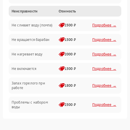
Неисправности
Стоимость
Электропитание
Не сливает воду (помпа)
2500 ₽
Подробнее →
Водоснабжение
Не вращается барабан
1500 ₽
Подробнее →
Слив
Не нагревает воду
2000 ₽
Подробнее →
Программное обеспечение
Не включается
1500 ₽
Подробнее →
Запах горелого при
1800 ₽
Подробнее →
работе
Проблемы с набором
2500 ₽
Подробнее →
воды
Замена ТЭНа
2200 ₽
Подробнее →