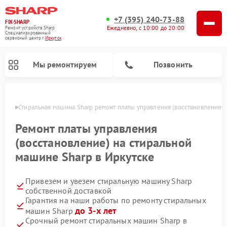
+7 (395) 240-73-88
FIX-SHARP
Ежедневно, с 10:00 до 20:00
Ремонт устройств Sharp
Специализированный
cервисный центр г.
Иркутск
Мы ремонтируем
Позвонить
утске
Стиральная машина Sharp ремонт платы управления (восстановление)
Ремонт платы управления
(восстановление) на стиральной
машине Sharp в Иркутске
Ремонт микроволновых печей Sharp
Ремонт посудомоечных машин Sharp
Привезем и увезем стиральную машину Sharp
собственной доставкой
Гарантия на наши работы по ремонту стиральных
до 3-х лет
машин Sharp
Срочный ремонт стиральных машин Sharp в