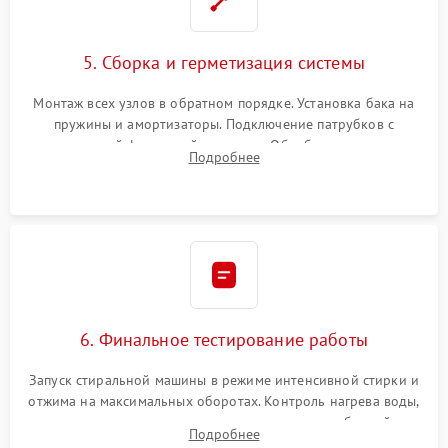
5. Сборка и герметизация системы
Монтаж всех узлов в обратном порядке. Установка бака на
пружины и амортизаторы. Подключение патрубков с
надежной фиксацией хомутами. Обработка стыков
Подробнее
герметиком для предотвращения возможных протечек воды.
6. Финальное тестирование работы
Запуск стиральной машины в режиме интенсивной стирки и
отжима на максимальных оборотах. Контроль нагрева воды,
корректности слива, отсутствия излишних вибраций,
Подробнее
посторонних стуков и протечек под корпусом.