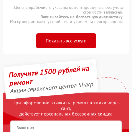
Цены в прайс-листе указаны ориентировочные, без учета
стоимости запчастей.
Записывайтесь на бесплатную диагностику.
Мы проверим ваше устройство и укажем на неисправность.
Показать все услуги
Получите 1500 рублей на
ремонт
Акция сервисного центра Sharp
При оформлении заявки на ремонт техники через
сайт,
действует персональная бессрочная скидка