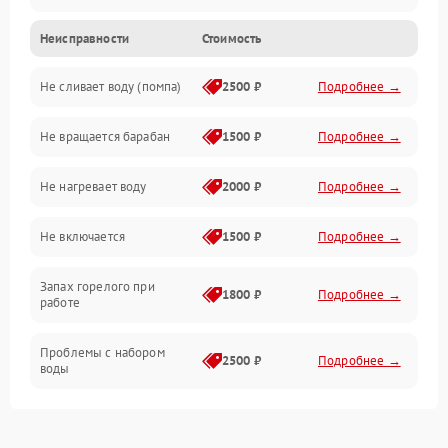
Неисправности
Стоимость
Электропитание
Не сливает воду (помпа)
2500 ₽
Подробнее →
Водоснабжение
Не вращается барабан
1500 ₽
Подробнее →
Слив
Не нагревает воду
2000 ₽
Подробнее →
Программное обеспечение
Не включается
1500 ₽
Подробнее →
Запах горелого при
1800 ₽
Подробнее →
работе
Проблемы с набором
2500 ₽
Подробнее →
воды
Замена ТЭНа
2200 ₽
Подробнее →