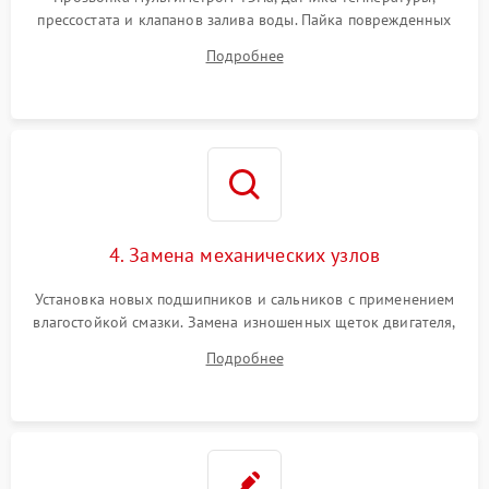
прессостата и клапанов залива воды. Пайка поврежденных
дорожек или замена симисторов на плате управления.
Подробнее
Восстановление целостности проводки и контактов.
4. Замена механических узлов
Установка новых подшипников и сальников с применением
влагостойкой смазки. Замена изношенных щеток двигателя,
порванного ремня привода, неисправного сливного насоса
Подробнее
или поврежденной резиновой манжеты.