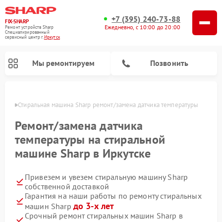
+7 (395) 240-73-88
FIX-SHARP
Ежедневно, с 10:00 до 20:00
Ремонт устройств Sharp
Специализированный
cервисный центр г.
Иркутск
Мы ремонтируем
Позвонить
утске
Стиральная машина Sharp ремонт/замена датчика температуры
Ремонт/замена датчика
температуры на стиральной
машине Sharp в Иркутске
Ремонт микроволновых печей Sharp
Ремонт посудомоечных машин Sharp
Привезем и увезем стиральную машину Sharp
собственной доставкой
Гарантия на наши работы по ремонту стиральных
до 3-х лет
машин Sharp
Срочный ремонт стиральных машин Sharp в