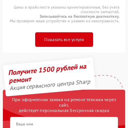
Цены в прайс-листе указаны ориентировочные, без учета
стоимости запчастей.
Записывайтесь на бесплатную диагностику.
Мы проверим ваше устройство и укажем на неисправность.
Показать все услуги
Получите 1500 рублей на
ремонт
Акция сервисного центра Sharp
При оформлении заявки на ремонт техники через
сайт,
действует персональная бессрочная скидка