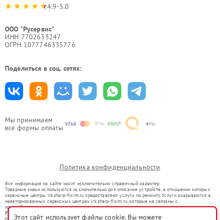
4.9-5.0
ООО "Русервис"
ИНН 7702633247
ОГРН 1077746335776
Поделиться в соц. сетях:
Мы принимаем
все формы оплаты
Политика конфиденциальности
Вся информация на сайте носит исключительно справочный характер.
Товарные знаки используются исключительно для описания устройств, в отношении которых
сервисные центры irk.sharp-fixim.ru предоставляют услуги по ремонту. Услуги оказываются в
неавторизованных сервисных центрах irk.sharp-fixim.ru, которые не связаны с
правообладателями товарных знаков или их официальными представителями.
Ремонт осуществляется для устройств, уже введенных в гражданский оборот в соответствии
Этот сайт использует файлы cookie. Вы можете
со статьей 1487 ГК РФ.