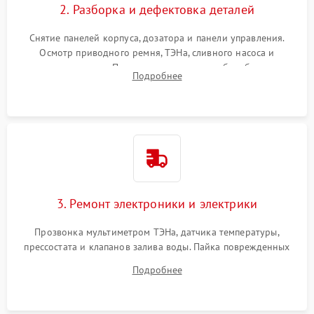
2. Разборка и дефектовка деталей
Снятие панелей корпуса, дозатора и панели управления.
Осмотр приводного ремня, ТЭНа, сливного насоса и
амортизаторов. Проверка подшипников барабана и
Подробнее
крестовины на износ, а манжеты люка на разрывы.
3. Ремонт электроники и электрики
Прозвонка мультиметром ТЭНа, датчика температуры,
прессостата и клапанов залива воды. Пайка поврежденных
дорожек или замена симисторов на плате управления.
Подробнее
Восстановление целостности проводки и контактов.