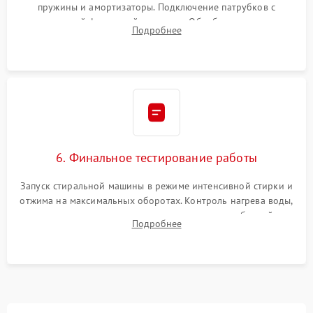
пружины и амортизаторы. Подключение патрубков с
надежной фиксацией хомутами. Обработка стыков
Подробнее
герметиком для предотвращения возможных протечек воды.
6. Финальное тестирование работы
Запуск стиральной машины в режиме интенсивной стирки и
отжима на максимальных оборотах. Контроль нагрева воды,
корректности слива, отсутствия излишних вибраций,
Подробнее
посторонних стуков и протечек под корпусом.