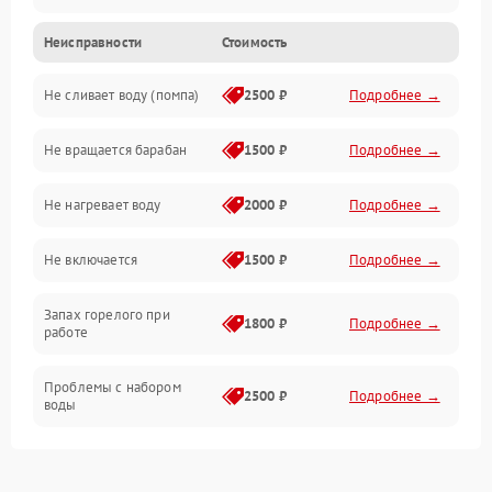
Неисправности
Стоимость
Электропитание
Не сливает воду (помпа)
2500 ₽
Подробнее →
Водоснабжение
Не вращается барабан
1500 ₽
Подробнее →
Слив
Не нагревает воду
2000 ₽
Подробнее →
Программное обеспечение
Не включается
1500 ₽
Подробнее →
Запах горелого при
1800 ₽
Подробнее →
работе
Проблемы с набором
2500 ₽
Подробнее →
воды
Замена ТЭНа
2200 ₽
Подробнее →