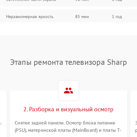
Неравномерная яркость
85 мин
1 год
Выгорание матрицы
90 мин
1 год
Этапы ремонта телевизора Sharp
2. Разборка и визуальный осмотр
.
Снятие задней панели. Осмотр блока питания
(PSU), материнской платы (MainBoard) и платы T-