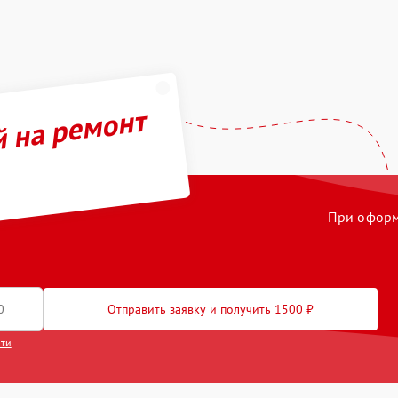
й на ремонт
При оформл
Отправить заявку и получить 1500 ₽
сти