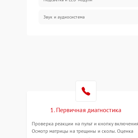
Звук и аудиосистема
Сигнал и приём каналов
Разъёмы и интерфейсы
Механические повреждения
Программное обеспечение
Корпус и механика
1. Первичная диагностика
Пульт и управление
Проверка реакции на пульт и кнопку включения
Осмотр матрицы на трещины и сколы. Оценка
Сеть и подключения