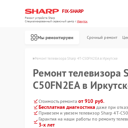
FIX-SHARP
Ремонт устройств Sharp
Специализированный cервисный центр г.
Иркутск
Мы ремонтируем
Срочный ремонт
Це
ов Sharp в Иркутске
Ремонт телевизора Sharp 4T-C50FN2EA в Иркутске
Ремонт телевизора S
C50FN2EA в Иркутск
от 910 руб.
Стоимость ремонта
Бесплатная диагностика
даже при отказ
Ремонт микроволновых печей Sharp
Ремонт посудомоечных машин Sharp
Ремонт стиральных машин Sharp
Привезем и увезем телевизор Sharp 4T-C5
Гарантия на наши работы по ремонту теле
3-х лет