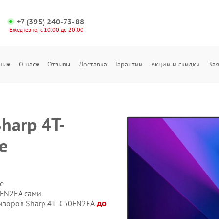
+7 (395) 240-73-88
Ежедневно, с 10:00 до 20:00
ны
О нас
Отзывы
Доставка
Гарантии
Акции и скидки
Зая
harp 4T-
е
е
0FN2EA сами
до
визоров Sharp 4T-C50FN2EA