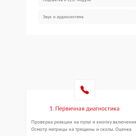
Звук и аудиосистема
Сигнал и приём каналов
Разъёмы и интерфейсы
Механические повреждения
Программное обеспечение
Корпус и механика
1. Первичная диагностика
Пульт и управление
Проверка реакции на пульт и кнопку включения
Осмотр матрицы на трещины и сколы. Оценка
Сеть и подключения