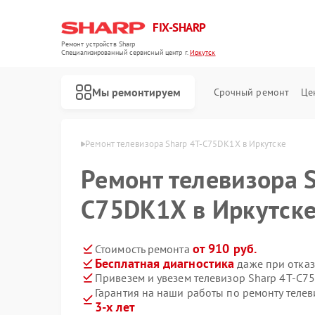
FIX-SHARP
Ремонт устройств Sharp
Специализированный cервисный центр г.
Иркутск
Мы ремонтируем
Срочный ремонт
Це
ов Sharp в Иркутске
Ремонт телевизора Sharp 4T-C75DK1X в Иркутске
Ремонт телевизора S
C75DK1X в Иркутск
от 910 руб.
Стоимость ремонта
Бесплатная диагностика
даже при отказ
Ремонт микроволновых печей Sharp
Ремонт посудомоечных машин Sharp
Ремонт стиральных машин Sharp
Привезем и увезем телевизор Sharp 4T-C7
Гарантия на наши работы по ремонту теле
3-х лет