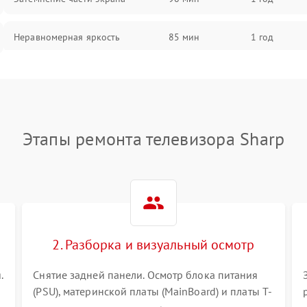
Неравномерная яркость
85 мин
1 год
Выгорание матрицы
90 мин
1 год
Этапы ремонта телевизора Sharp
2. Разборка и визуальный осмотр
.
Снятие задней панели. Осмотр блока питания
(PSU), материнской платы (MainBoard) и платы T-