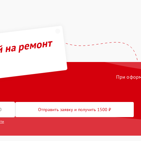
й на ремонт
При оформл
Отправить заявку и получить 1500 ₽
сти