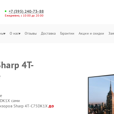
+7 (395) 240-73-88
Ежедневно, с 10:00 до 20:00
ны
О нас
Отзывы
Доставка
Гарантии
Акции и скидки
Зая
harp 4T-
е
е
5DK1X сами
до
визоров Sharp 4T-C75DK1X