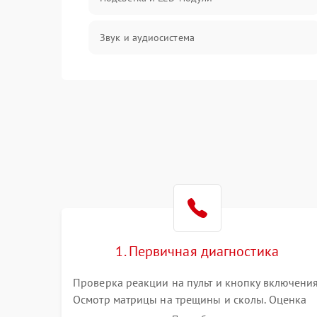
Звук и аудиосистема
Сигнал и приём каналов
Разъёмы и интерфейсы
Механические повреждения
Программное обеспечение
Корпус и механика
1. Первичная диагностика
Пульт и управление
Проверка реакции на пульт и кнопку включения
Осмотр матрицы на трещины и сколы. Оценка
Сеть и подключения
звука, наличия подсветки и индикаторов