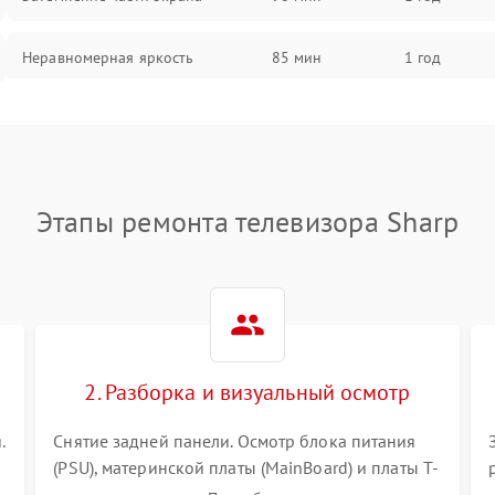
Неравномерная яркость
85 мин
1 год
Выгорание матрицы
90 мин
1 год
Этапы ремонта телевизора Sharp
2. Разборка и визуальный осмотр
.
Снятие задней панели. Осмотр блока питания
(PSU), материнской платы (MainBoard) и платы T-
Con на вздутые конденсаторы, прогары,