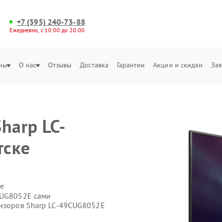
+7 (395) 240-73-88
Ежедневно, с 10:00 до 20:00
ны
О нас
Отзывы
Доставка
Гарантии
Акции и скидки
Зая
harp LC-
тске
е
CUG8052E сами
визоров Sharp LC-49CUG8052E