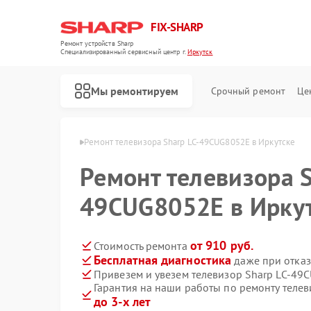
FIX-SHARP
Ремонт устройств Sharp
Специализированный cервисный центр г.
Иркутск
Мы ремонтируем
Срочный ремонт
Це
ов Sharp в Иркутске
Ремонт телевизора Sharp LC-49CUG8052E в Иркутске
Ремонт телевизора S
49CUG8052E в Ирку
от 910 руб.
Стоимость ремонта
Бесплатная диагностика
даже при отказ
Ремонт микроволновых печей Sharp
Ремонт посудомоечных машин Sharp
Ремонт стиральных машин Sharp
Привезем и увезем телевизор Sharp LC-49
Гарантия на наши работы по ремонту теле
до 3-х лет