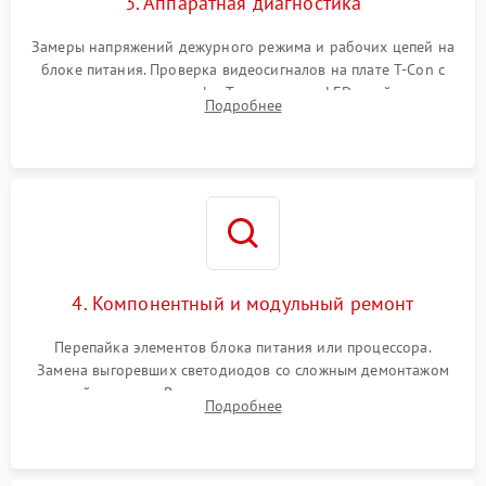
3. Аппаратная диагностика
Замеры напряжений дежурного режима и рабочих цепей на
блоке питания. Проверка видеосигналов на плате T-Con с
помощью осциллографа. Тестирование LED-драйвера и
Подробнее
светодиодных планок подсветки мультиметром.
4. Компонентный и модульный ремонт
Перепайка элементов блока питания или процессора.
Замена выгоревших светодиодов со сложным демонтажом
хрупкой матрицы. Восстановление поврежденных дорожек,
Подробнее
прошивка микросхем памяти EEPROM