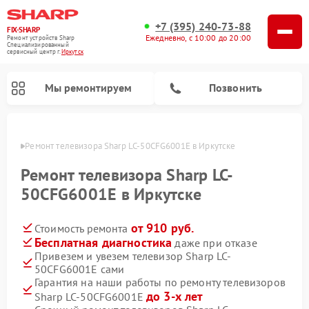
+7 (395) 240-73-88
FIX-SHARP
Ежедневно, с 10:00 до 20:00
Ремонт устройств Sharp
Специализированный
cервисный центр г.
Иркутск
Мы ремонтируем
Позвонить
утске
Ремонт телевизора Sharp LC-50CFG6001E в Иркутске
Ремонт телевизора Sharp LC-
50CFG6001E в Иркутске
от 910 руб.
Стоимость ремонта
Ремонт микроволновых печей Sharp
Ремонт посудомоечных машин Sharp
Ремонт стиральных машин Sharp
Бесплатная диагностика
даже при отказе
Привезем и увезем телевизор Sharp LC-
50CFG6001E сами
Гарантия на наши работы по ремонту телевизоров
до 3-х лет
Sharp LC-50CFG6001E