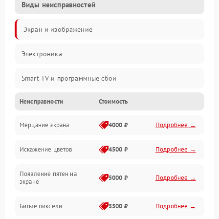
Виды неисправностей
Экран и изображение
Электроника
Smart TV и программные сбои
Неисправности
Стоимость
Питание и запуск
Мерцание экрана
4000 ₽
Подробнее →
Подсветка и LED-модули
Искажение цветов
4500 ₽
Подробнее →
Звук и аудиосистема
Появление пятен на
Сигнал и приём каналов
5000 ₽
Подробнее →
экране
Разъёмы и интерфейсы
Битые пиксели
5500 ₽
Подробнее →