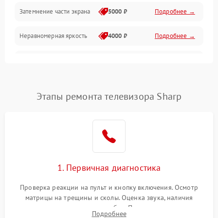
Механические повреждения
Затемнение части экрана
5000 ₽
Подробнее →
Программное обеспечение
Неравномерная яркость
4000 ₽
Подробнее →
Корпус и механика
Выгорание матрицы
6000 ₽
Подробнее →
Пульт и управление
Этапы ремонта телевизора Sharp
Сеть и подключения
Аудио
Сетевая
1. Первичная диагностика
Проверка реакции на пульт и кнопку включения. Осмотр
матрицы на трещины и сколы. Оценка звука, наличия
подсветки и индикаторов ошибок. Подключение тестовых
Подробнее
источников сигнала для выявления симптомов поломки.