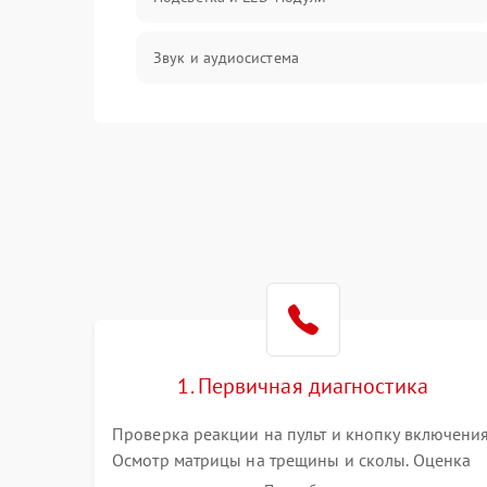
Звук и аудиосистема
Сигнал и приём каналов
Разъёмы и интерфейсы
Механические повреждения
Программное обеспечение
Корпус и механика
1. Первичная диагностика
Пульт и управление
Проверка реакции на пульт и кнопку включения
Осмотр матрицы на трещины и сколы. Оценка
Сеть и подключения
звука, наличия подсветки и индикаторов