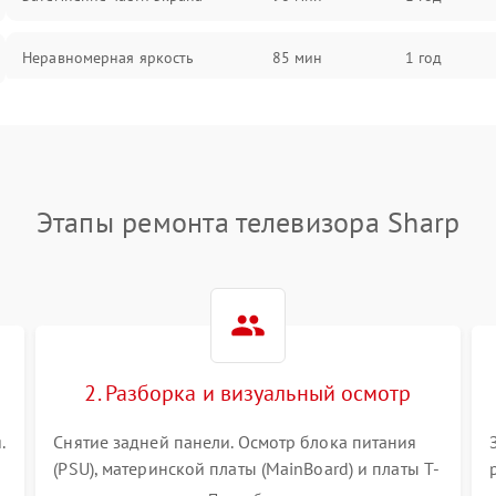
Неравномерная яркость
85 мин
1 год
Выгорание матрицы
90 мин
1 год
Этапы ремонта телевизора Sharp
2. Разборка и визуальный осмотр
.
Снятие задней панели. Осмотр блока питания
(PSU), материнской платы (MainBoard) и платы T-
Con на вздутые конденсаторы, прогары,