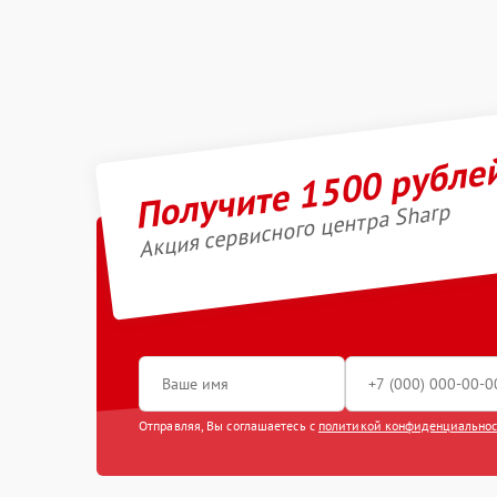
Получите 1500 рубле
Акция сервисного центра Sharp
Отправляя, Вы соглашаетесь с
политикой конфиденциально