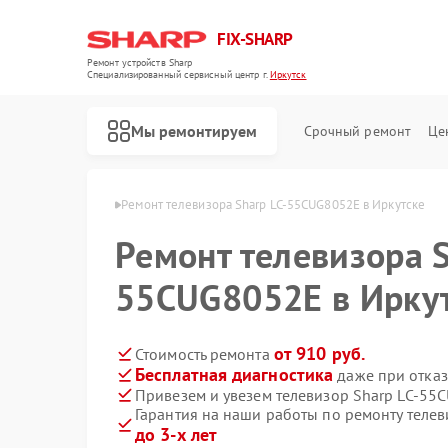
FIX-SHARP
Ремонт устройств Sharp
Специализированный cервисный центр г.
Иркутск
Мы ремонтируем
Срочный ремонт
Це
ов Sharp в Иркутске
Ремонт телевизора Sharp LC-55CUG8052E в Иркутске
Ремонт телевизора S
55CUG8052E в Ирку
от 910 руб.
Стоимость ремонта
Бесплатная диагностика
даже при отказ
Ремонт микроволновых печей Sharp
Ремонт посудомоечных машин Sharp
Ремонт стиральных машин Sharp
Привезем и увезем телевизор Sharp LC-55
Гарантия на наши работы по ремонту теле
до 3-х лет