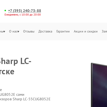
+7 (395) 240-73-88
Ежедневно, с 10:00 до 20:00
ны
О нас
Отзывы
Доставка
Гарантии
Акции и скидки
Зая
harp LC-
тске
е
CUG8052E сами
визоров Sharp LC-55CUG8052E