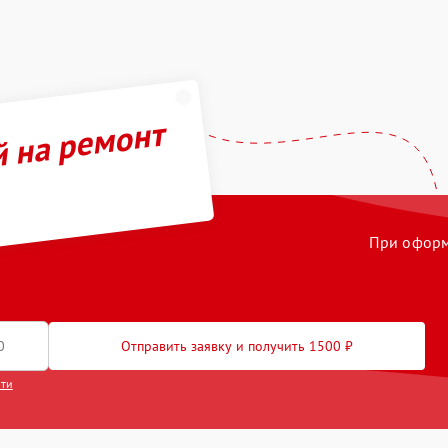
й на ремонт
При оформл
Отправить заявку и получить 1500 ₽
сти