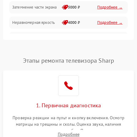
Механические повреждения
Затемнение части экрана
5000 ₽
Подробнее →
Программное обеспечение
Неравномерная яркость
4000 ₽
Подробнее →
Корпус и механика
Выгорание матрицы
6000 ₽
Подробнее →
Пульт и управление
Этапы ремонта телевизора Sharp
Сеть и подключения
Аудио
Сетевая
1. Первичная диагностика
Проверка реакции на пульт и кнопку включения. Осмотр
матрицы на трещины и сколы. Оценка звука, наличия
подсветки и индикаторов ошибок. Подключение тестовых
Подробнее
источников сигнала для выявления симптомов поломки.