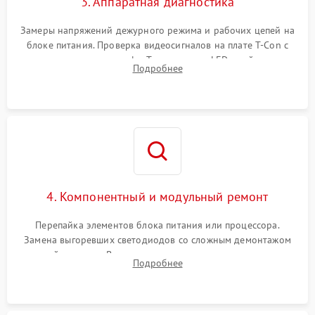
3. Аппаратная диагностика
Замеры напряжений дежурного режима и рабочих цепей на
блоке питания. Проверка видеосигналов на плате T-Con с
помощью осциллографа. Тестирование LED-драйвера и
Подробнее
светодиодных планок подсветки мультиметром.
4. Компонентный и модульный ремонт
Перепайка элементов блока питания или процессора.
Замена выгоревших светодиодов со сложным демонтажом
хрупкой матрицы. Восстановление поврежденных дорожек,
Подробнее
прошивка микросхем памяти EEPROM