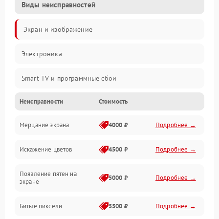
Виды неисправностей
Экран и изображение
Электроника
Smart TV и программные сбои
Неисправности
Стоимость
Питание и запуск
Мерцание экрана
4000 ₽
Подробнее →
Подсветка и LED-модули
Искажение цветов
4500 ₽
Подробнее →
Звук и аудиосистема
Появление пятен на
Сигнал и приём каналов
5000 ₽
Подробнее →
экране
Разъёмы и интерфейсы
Битые пиксели
5500 ₽
Подробнее →