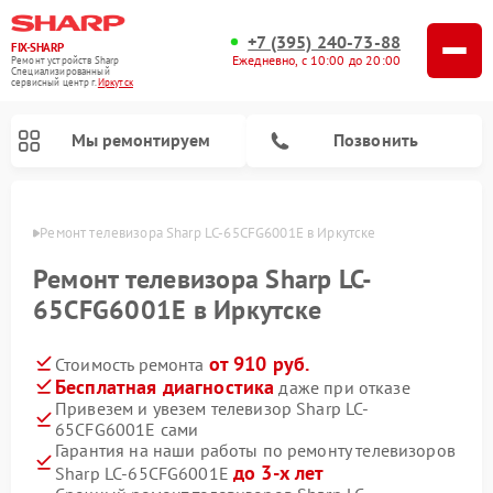
+7 (395) 240-73-88
FIX-SHARP
Ежедневно, с 10:00 до 20:00
Ремонт устройств Sharp
Специализированный
cервисный центр г.
Иркутск
Мы ремонтируем
Позвонить
утске
Ремонт телевизора Sharp LC-65CFG6001E в Иркутске
Ремонт телевизора Sharp LC-
65CFG6001E в Иркутске
от 910 руб.
Стоимость ремонта
Ремонт микроволновых печей Sharp
Ремонт посудомоечных машин Sharp
Ремонт стиральных машин Sharp
Бесплатная диагностика
даже при отказе
Привезем и увезем телевизор Sharp LC-
65CFG6001E сами
Гарантия на наши работы по ремонту телевизоров
до 3-х лет
Sharp LC-65CFG6001E