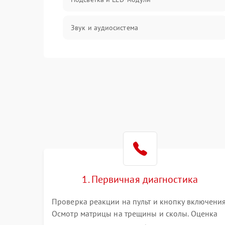
Звук и аудиосистема
Сигнал и приём каналов
Разъёмы и интерфейсы
Механические повреждения
Программное обеспечение
Корпус и механика
1. Первичная диагностика
Пульт и управление
Проверка реакции на пульт и кнопку включения
Осмотр матрицы на трещины и сколы. Оценка
Сеть и подключения