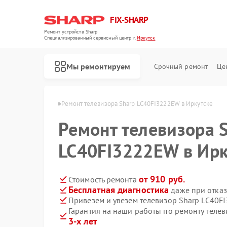
FIX-SHARP
Ремонт устройств Sharp
Специализированный cервисный центр г.
Иркутск
Мы ремонтируем
Срочный ремонт
Це
ов Sharp в Иркутске
Ремонт телевизора Sharp LC40FI3222EW в Иркутске
Ремонт телевизора 
LC40FI3222EW в Ирк
от 910 руб.
Стоимость ремонта
Бесплатная диагностика
даже при отказ
Ремонт микроволновых печей Sharp
Ремонт посудомоечных машин Sharp
Ремонт стиральных машин Sharp
Привезем и увезем телевизор Sharp LC40F
Гарантия на наши работы по ремонту теле
3-х лет