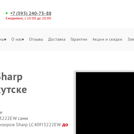
+7 (395) 240-73-88
Ежедневно, с 10:00 до 20:00
ны
О нас
Отзывы
Доставка
Гарантии
Акции и скидки
Зая
Sharp
утске
е
I3222EW сами
до
визоров Sharp LC40FI3222EW