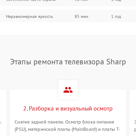
Неравномерная яркость
85 мин
1 год
Выгорание матрицы
90 мин
1 год
Этапы ремонта телевизора Sharp
2. Разборка и визуальный осмотр
.
Снятие задней панели. Осмотр блока питания
(PSU), материнской платы (MainBoard) и платы T-