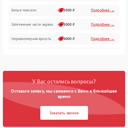
Разъёмы и интерфейсы
Битые пиксели
5500 ₽
Подробнее →
Механические повреждения
Затемнение части экрана
5000 ₽
Подробнее →
Программное обеспечение
Неравномерная яркость
4000 ₽
Подробнее →
Корпус и механика
Выгорание матрицы
6000 ₽
Подробнее →
Пульт и управление
Сеть и подключения
У Вас остались вопросы?
Оставьте заявку, мы свяжемся с Вами в ближайшее
Аудио
время
Сетевая
Заказать звонок