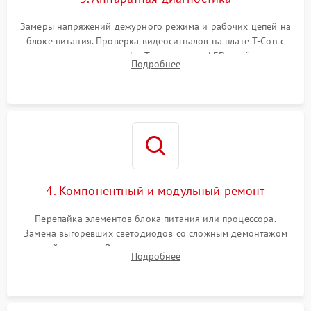
Замеры напряжений дежурного режима и рабочих цепей на
блоке питания. Проверка видеосигналов на плате T-Con с
помощью осциллографа. Тестирование LED-драйвера и
Подробнее
светодиодных планок подсветки мультиметром.
4. Компонентный и модульный ремонт
Перепайка элементов блока питания или процессора.
Замена выгоревших светодиодов со сложным демонтажом
хрупкой матрицы. Восстановление поврежденных дорожек,
Подробнее
прошивка микросхем памяти EEPROM