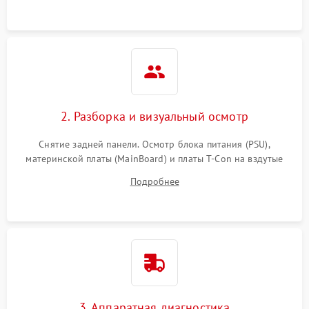
2. Разборка и визуальный осмотр
Снятие задней панели. Осмотр блока питания (PSU),
материнской платы (MainBoard) и платы T-Con на вздутые
конденсаторы, прогары, окисления и микротрещины.
Подробнее
Проверка надежности фиксации и целостности шлейфов.
3. Аппаратная диагностика