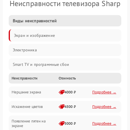
Неисправности телевизора Sharp
Виды неисправностей
Экран и изображение
Электроника
Smart TV и программные сбои
Неисправности
Стоимость
Питание и запуск
Мерцание экрана
4000 ₽
Подробнее →
Подсветка и LED-модули
Искажение цветов
4500 ₽
Подробнее →
Звук и аудиосистема
Появление пятен на
Сигнал и приём каналов
5000 ₽
Подробнее →
экране