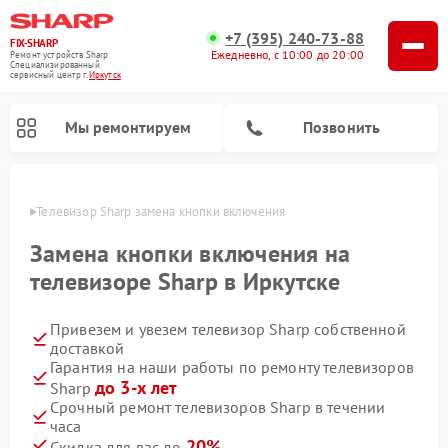
+7 (395) 240-73-88
FIX-SHARP
Ежедневно, с 10:00 до 20:00
Ремонт устройств Sharp
Специализированный
cервисный центр г.
Иркутск
Мы ремонтируем
Позвонить
утске
Телевизор Sharp замена кнопки включения
Замена кнопки включения на
телевизоре Sharp в Иркутске
Привезем и увезем телевизор Sharp собственной
Ремонт микроволновых печей Sharp
Ремонт посудомоечных машин Sharp
Ремонт стиральных машин Sharp
доставкой
Гарантия на наши работы по ремонту телевизоров
до 3-х лет
Sharp
Срочный ремонт телевизоров Sharp в течении
часа
20%
Скидка для вас до