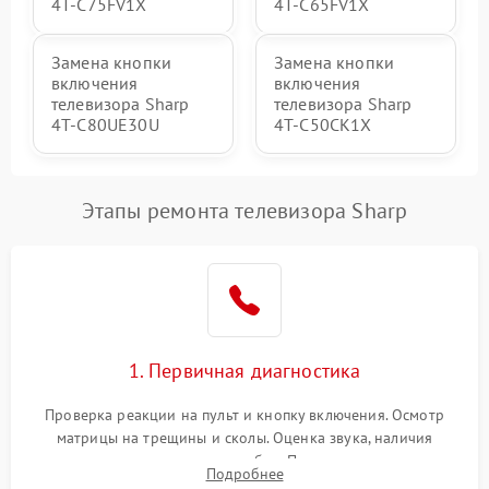
4T-C75FV1X
4T-C65FV1X
Замена кнопки
Замена кнопки
включения
включения
телевизора Sharp
телевизора Sharp
4T-C80UE30U
4T-C50CK1X
Этапы ремонта телевизора Sharp
1. Первичная диагностика
Проверка реакции на пульт и кнопку включения. Осмотр
матрицы на трещины и сколы. Оценка звука, наличия
подсветки и индикаторов ошибок. Подключение тестовых
Подробнее
источников сигнала для выявления симптомов поломки.