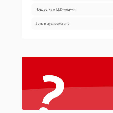
Подсветка и LED-модули
Звук и аудиосистема
Сигнал и приём каналов
Разъёмы и интерфейсы
?
Механические повреждения
Программное обеспечение
Корпус и механика
Пульт и управление