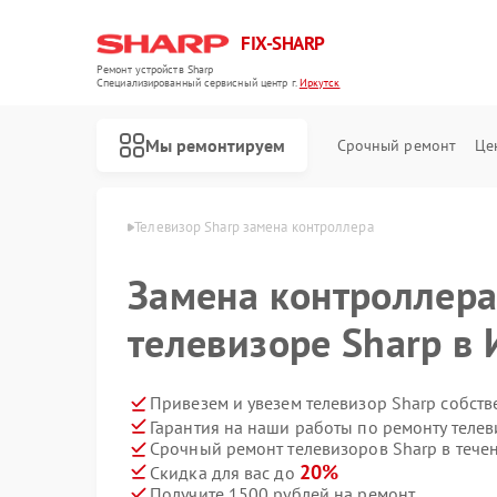
FIX-SHARP
Ремонт устройств Sharp
Специализированный cервисный центр г.
Иркутск
Мы ремонтируем
Срочный ремонт
Це
ов Sharp в Иркутске
Телевизор Sharp замена контроллера
Замена контроллера
телевизоре Sharp в 
Привезем и увезем телевизор Sharp собст
Гарантия на наши работы по ремонту теле
Ремонт микроволновых печей Sharp
Ремонт посудомоечных машин Sharp
Ремонт стиральных машин Sharp
Срочный ремонт телевизоров Sharp в тече
20%
Скидка для вас до
Получите 1500 рублей на ремонт