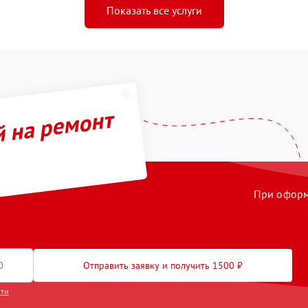
Показать все услуги
й на ремонт
При оформл
Отправить заявку и получить 1500 ₽
сти