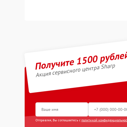
Получите 1500 рубле
Акция сервисного центра Sharp
Отправляя, Вы соглашаетесь с
политикой конфиденциально