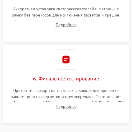
Аккуратная установка светорассеивателей и матрицы в
рамку без перекосов для исключения засветов и трещин.
Подключение внутренних шлейфов. Закрытие корпуса.
Подробнее
Сброс настроек и обновление программного обеспечения.
6. Финальное тестирование
Прогон телевизора на тестовых заливках для проверки
равномерности подсветки и цветопередачи. Тестирование
работы разъемов HDMI, динамиков, модуля Wi-Fi и Smart TV
Подробнее
в рабочем режиме в течение нескольких часов.