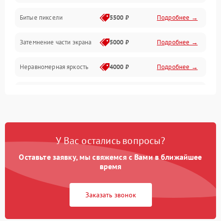
Разъёмы и интерфейсы
Битые пиксели
5500 ₽
Подробнее →
Механические повреждения
Затемнение части экрана
5000 ₽
Подробнее →
Программное обеспечение
Неравномерная яркость
4000 ₽
Подробнее →
Корпус и механика
Выгорание матрицы
6000 ₽
Подробнее →
Пульт и управление
Сеть и подключения
У Вас остались вопросы?
Оставьте заявку, мы свяжемся с Вами в ближайшее
Аудио
время
Сетевая
Заказать звонок