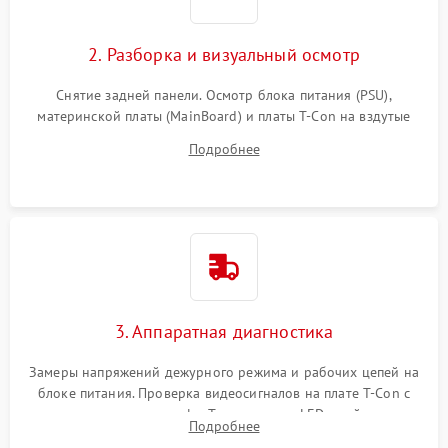
2. Разборка и визуальный осмотр
Снятие задней панели. Осмотр блока питания (PSU),
материнской платы (MainBoard) и платы T-Con на вздутые
конденсаторы, прогары, окисления и микротрещины.
Подробнее
Проверка надежности фиксации и целостности шлейфов.
3. Аппаратная диагностика
Замеры напряжений дежурного режима и рабочих цепей на
блоке питания. Проверка видеосигналов на плате T-Con с
помощью осциллографа. Тестирование LED-драйвера и
Подробнее
светодиодных планок подсветки мультиметром.