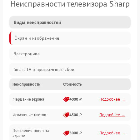
Неисправности телевизора Sharp
Виды неисправностей
Экран и изображение
Электроника
Smart TV и программные сбои
Неисправности
Стоимость
Питание и запуск
Мерцание экрана
4000 ₽
Подробнее →
Подсветка и LED-модули
Искажение цветов
4500 ₽
Подробнее →
Звук и аудиосистема
Появление пятен на
Сигнал и приём каналов
5000 ₽
Подробнее →
экране