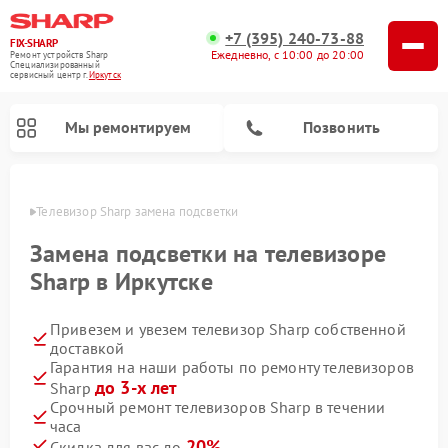
+7 (395) 240-73-88
FIX-SHARP
Ежедневно, с 10:00 до 20:00
Ремонт устройств Sharp
Специализированный
cервисный центр г.
Иркутск
Мы ремонтируем
Позвонить
утске
Телевизор Sharp замена подсветки
Замена подсветки на телевизоре
Sharp в Иркутске
Привезем и увезем телевизор Sharp собственной
Ремонт микроволновых печей Sharp
Ремонт посудомоечных машин Sharp
Ремонт стиральных машин Sharp
доставкой
Гарантия на наши работы по ремонту телевизоров
до 3-х лет
Sharp
Срочный ремонт телевизоров Sharp в течении
часа
20%
Скидка для вас до