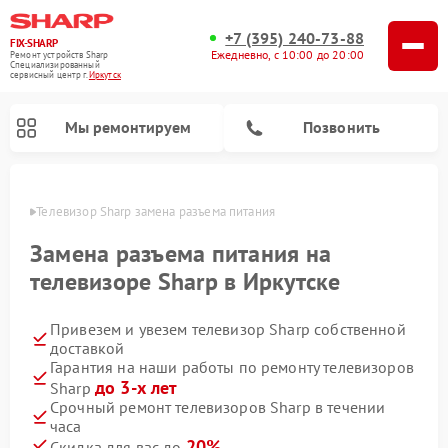
+7 (395) 240-73-88
FIX-SHARP
Ежедневно, с 10:00 до 20:00
Ремонт устройств Sharp
Специализированный
cервисный центр г.
Иркутск
Мы ремонтируем
Позвонить
утске
Телевизор Sharp замена разъема питания
Замена разъема питания на
телевизоре Sharp в Иркутске
Привезем и увезем телевизор Sharp собственной
Ремонт микроволновых печей Sharp
Ремонт посудомоечных машин Sharp
Ремонт стиральных машин Sharp
доставкой
Гарантия на наши работы по ремонту телевизоров
до 3-х лет
Sharp
Срочный ремонт телевизоров Sharp в течении
часа
20%
Скидка для вас до