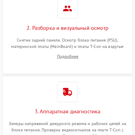
2. Разборка и визуальный осмотр
Снятие задней панели. Осмотр блока питания (PSU),
материнской платы (MainBoard) и платы T-Con на вздутые
конденсаторы, прогары, окисления и микротрещины.
Подробнее
Проверка надежности фиксации и целостности шлейфов.
3. Аппаратная диагностика
Замеры напряжений дежурного режима и рабочих цепей на
блоке питания. Проверка видеосигналов на плате T-Con с