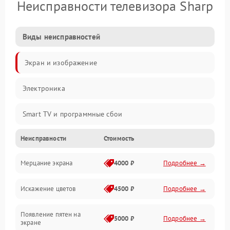
Неисправности телевизора Sharp
Виды неисправностей
Экран и изображение
Электроника
Smart TV и программные сбои
Неисправности
Стоимость
Питание и запуск
Мерцание экрана
4000 ₽
Подробнее →
Подсветка и LED-модули
Искажение цветов
4500 ₽
Подробнее →
Звук и аудиосистема
Появление пятен на
Сигнал и приём каналов
5000 ₽
Подробнее →
экране