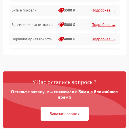
Разъёмы и интерфейсы
Битые пиксели
5500 ₽
Подробнее →
Механические повреждения
Затемнение части экрана
5000 ₽
Подробнее →
Программное обеспечение
Неравномерная яркость
4000 ₽
Подробнее →
Корпус и механика
Выгорание матрицы
6000 ₽
Подробнее →
Пульт и управление
Сеть и подключения
У Вас остались вопросы?
Оставьте заявку, мы свяжемся с Вами в ближайшее
Аудио
время
Сетевая
Заказать звонок