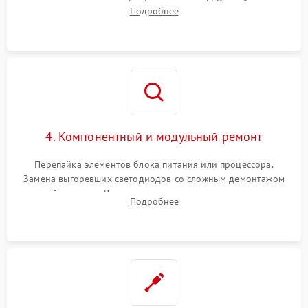
помощью осциллографа. Тестирование LED-драйвера и
Подробнее
светодиодных планок подсветки мультиметром.
4. Компонентный и модульный ремонт
Перепайка элементов блока питания или процессора.
Замена выгоревших светодиодов со сложным демонтажом
хрупкой матрицы. Восстановление поврежденных дорожек,
Подробнее
прошивка микросхем памяти EEPROM