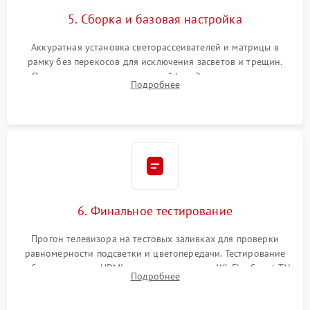
5. Сборка и базовая настройка
Аккуратная установка светорассеивателей и матрицы в
рамку без перекосов для исключения засветов и трещин.
Подключение внутренних шлейфов. Закрытие корпуса.
Подробнее
Сброс настроек и обновление программного обеспечения.
6. Финальное тестирование
Прогон телевизора на тестовых заливках для проверки
равномерности подсветки и цветопередачи. Тестирование
работы разъемов HDMI, динамиков, модуля Wi-Fi и Smart TV
Подробнее
в рабочем режиме в течение нескольких часов.