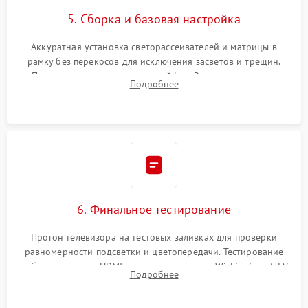
5. Сборка и базовая настройка
Аккуратная установка светорассеивателей и матрицы в
рамку без перекосов для исключения засветов и трещин.
Подключение внутренних шлейфов. Закрытие корпуса.
Подробнее
Сброс настроек и обновление программного обеспечения.
6. Финальное тестирование
Прогон телевизора на тестовых заливках для проверки
равномерности подсветки и цветопередачи. Тестирование
работы разъемов HDMI, динамиков, модуля Wi-Fi и Smart TV
Подробнее
в рабочем режиме в течение нескольких часов.