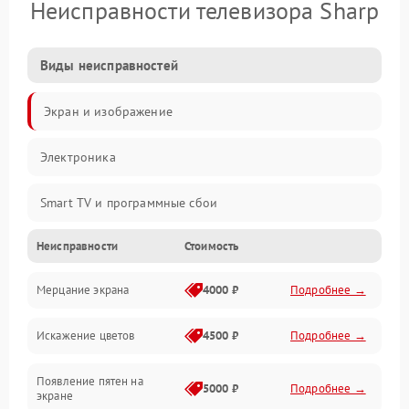
Неисправности телевизора Sharp
Виды неисправностей
Экран и изображение
Электроника
Smart TV и программные сбои
Неисправности
Стоимость
Питание и запуск
Мерцание экрана
4000 ₽
Подробнее →
Подсветка и LED-модули
Искажение цветов
4500 ₽
Подробнее →
Звук и аудиосистема
Появление пятен на
Сигнал и приём каналов
5000 ₽
Подробнее →
экране