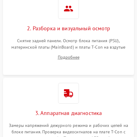
2. Разборка и визуальный осмотр
Снятие задней панели. Осмотр блока питания (PSU),
материнской платы (MainBoard) и платы T-Con на вздутые
конденсаторы, прогары, окисления и микротрещины.
Подробнее
Проверка надежности фиксации и целостности шлейфов.
3. Аппаратная диагностика
Замеры напряжений дежурного режима и рабочих цепей на
блоке питания. Проверка видеосигналов на плате T-Con с