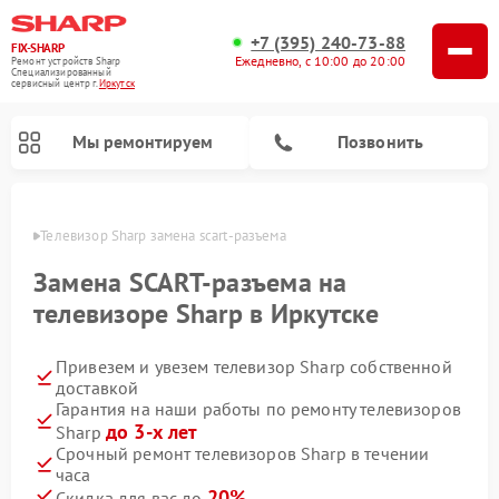
+7 (395) 240-73-88
FIX-SHARP
Ежедневно, с 10:00 до 20:00
Ремонт устройств Sharp
Специализированный
cервисный центр г.
Иркутск
Мы ремонтируем
Позвонить
утске
Телевизор Sharp замена scart-разъема
Замена SCART-разъема на
телевизоре Sharp в Иркутске
Привезем и увезем телевизор Sharp собственной
Ремонт микроволновых печей Sharp
Ремонт посудомоечных машин Sharp
Ремонт стиральных машин Sharp
доставкой
Гарантия на наши работы по ремонту телевизоров
до 3-х лет
Sharp
Срочный ремонт телевизоров Sharp в течении
часа
20%
Скидка для вас до