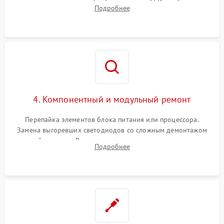
помощью осциллографа. Тестирование LED-драйвера и
Подробнее
светодиодных планок подсветки мультиметром.
4. Компонентный и модульный ремонт
Перепайка элементов блока питания или процессора.
Замена выгоревших светодиодов со сложным демонтажом
хрупкой матрицы. Восстановление поврежденных дорожек,
Подробнее
прошивка микросхем памяти EEPROM