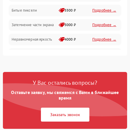
Разъёмы и интерфейсы
Битые пиксели
5500 ₽
Подробнее →
Механические повреждения
Затемнение части экрана
5000 ₽
Подробнее →
Программное обеспечение
Неравномерная яркость
4000 ₽
Подробнее →
Корпус и механика
Выгорание матрицы
6000 ₽
Подробнее →
Пульт и управление
Сеть и подключения
У Вас остались вопросы?
Оставьте заявку, мы свяжемся с Вами в ближайшее
Аудио
время
Сетевая
Заказать звонок